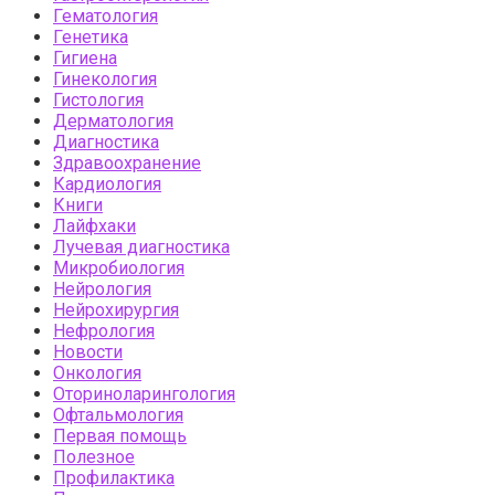
Гематология
Генетика
Гигиена
Гинекология
Гистология
Дерматология
Диагностика
Здравоохранение
Кардиология
Книги
Лайфхаки
Лучевая диагностика
Микробиология
Нейрология
Нейрохирургия
Нефрология
Новости
Онкология
Оториноларингология
Офтальмология
Первая помощь
Полезное
Профилактика