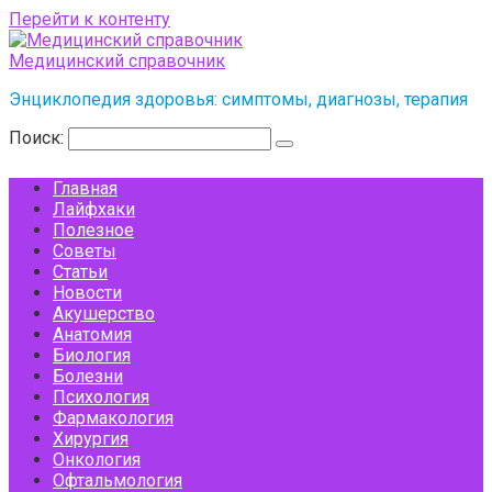
Перейти к контенту
Медицинский справочник
Энциклопедия здоровья: симптомы, диагнозы, терапия
Поиск:
Главная
Лайфхаки
Полезное
Советы
Статьи
Новости
Акушерство
Анатомия
Биология
Болезни
Психология
Фармакология
Хирургия
Онкология
Офтальмология