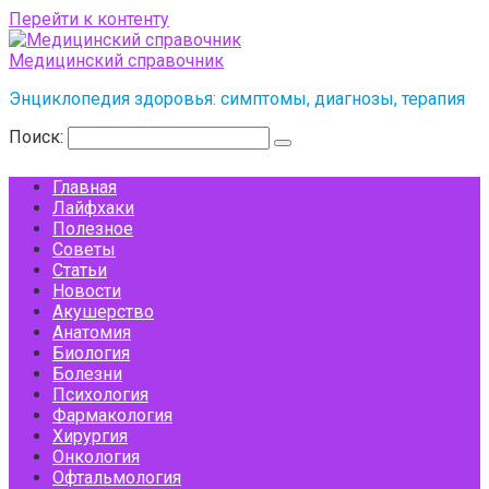
Перейти к контенту
Медицинский справочник
Энциклопедия здоровья: симптомы, диагнозы, терапия
Поиск:
Главная
Лайфхаки
Полезное
Советы
Статьи
Новости
Акушерство
Анатомия
Биология
Болезни
Психология
Фармакология
Хирургия
Онкология
Офтальмология