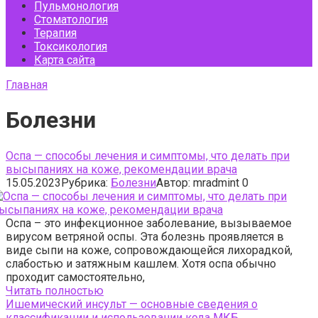
Пульмонология
Стоматология
Терапия
Токсикология
Карта сайта
Главная
Болезни
Оспа — способы лечения и симптомы, что делать при
высыпаниях на коже, рекомендации врача
15.05.2023
Рубрика:
Болезни
Автор:
mradmint
0
Оспа – это инфекционное заболевание, вызываемое
вирусом ветряной оспы. Эта болезнь проявляется в
виде сыпи на коже, сопровождающейся лихорадкой,
слабостью и затяжным кашлем. Хотя оспа обычно
проходит самостоятельно,
Читать полностью
Ишемический инсульт — основные сведения о
классификации и использовании кода МКБ