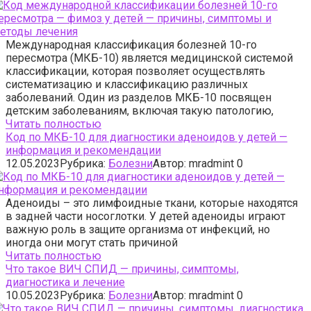
Международная классификация болезней 10-го
пересмотра (МКБ-10) является медицинской системой
классификации, которая позволяет осуществлять
систематизацию и классификацию различных
заболеваний. Один из разделов МКБ-10 посвящен
детским заболеваниям, включая такую патологию,
Читать полностью
Код по МКБ-10 для диагностики аденоидов у детей —
информация и рекомендации
12.05.2023
Рубрика:
Болезни
Автор:
mradmint
0
Аденоиды – это лимфоидные ткани, которые находятся
в задней части носоглотки. У детей аденоиды играют
важную роль в защите организма от инфекций, но
иногда они могут стать причиной
Читать полностью
Что такое ВИЧ СПИД — причины, симптомы,
диагностика и лечение
10.05.2023
Рубрика:
Болезни
Автор:
mradmint
0