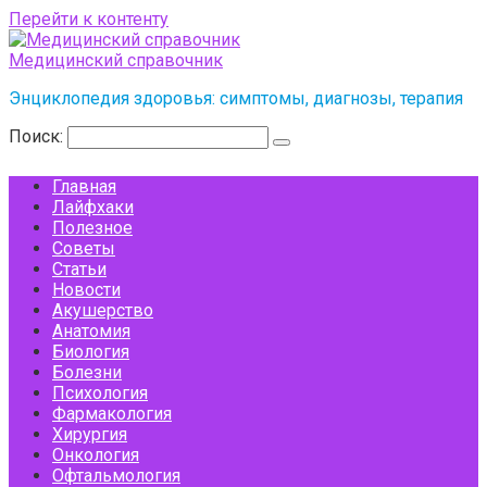
Перейти к контенту
Медицинский справочник
Энциклопедия здоровья: симптомы, диагнозы, терапия
Поиск:
Главная
Лайфхаки
Полезное
Советы
Статьи
Новости
Акушерство
Анатомия
Биология
Болезни
Психология
Фармакология
Хирургия
Онкология
Офтальмология