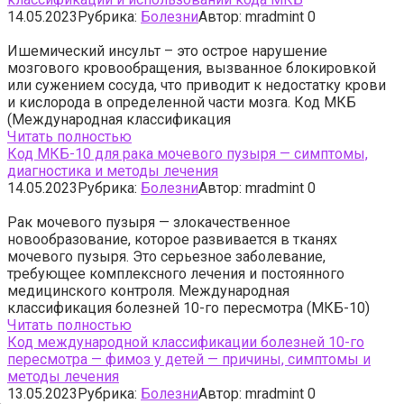
14.05.2023
Рубрика:
Болезни
Автор:
mradmint
0
Ишемический инсульт – это острое нарушение
мозгового кровообращения, вызванное блокировкой
или сужением сосуда, что приводит к недостатку крови
и кислорода в определенной части мозга. Код МКБ
(Международная классификация
Читать полностью
Код МКБ-10 для рака мочевого пузыря — симптомы,
диагностика и методы лечения
14.05.2023
Рубрика:
Болезни
Автор:
mradmint
0
Рак мочевого пузыря — злокачественное
новообразование, которое развивается в тканях
мочевого пузыря. Это серьезное заболевание,
требующее комплексного лечения и постоянного
медицинского контроля. Международная
классификация болезней 10-го пересмотра (МКБ-10)
Читать полностью
Код международной классификации болезней 10-го
пересмотра — фимоз у детей — причины, симптомы и
методы лечения
13.05.2023
Рубрика:
Болезни
Автор:
mradmint
0