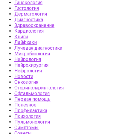
Гинекология
Гистология
Дерматология
Диагностика
Здравоохранение
Кардиология
Книги
Лайфхаки
Лучевая диагностика
Микробиология
Нейрология
Нейрохирургия
Нефрология
Новости
Онкология
Оториноларингология
Офтальмология
Первая помощь
Полезное
Профилактика
Психология
Пульмонология
Симптомы
Советы