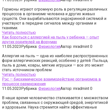
Гормоны играют огромную роль в регуляции различных
процессов в организме человека и других живых
существ. Они вырабатываются эндокринной системой и
участвуют в передаче сигналов между органами и
тканями.
Читать полностью
Как бороться с аллергией на пыль у ребенка — опыт
других родителей на форумах
11.05.2023
Рубрика:
Физиология
Автор:
mradmint
0
Аллергия на пыль — одна из наиболее распространенных
форм аллергических реакций, особенно у детей. Пыльца,
пыль в доме, ковры, мягкие игрушки — все это может
стать источником проблем
Читать полностью
Рэс — биохимическое взаимодействие организмов в
процессе размножения
11.05.2023
Рубрика:
Физиология
Автор:
mradmint
0
В наше время человечество сталкивается с множеством
проблем, связанных с окружающей средой, энергетикой
и здоровьем. Наука стремится найти эффективные