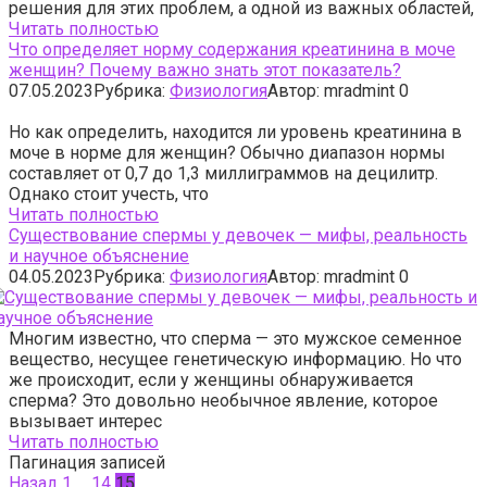
решения для этих проблем, а одной из важных областей,
Читать полностью
Что определяет норму содержания креатинина в моче
женщин? Почему важно знать этот показатель?
07.05.2023
Рубрика:
Физиология
Автор:
mradmint
0
Но как определить, находится ли уровень креатинина в
моче в норме для женщин? Обычно диапазон нормы
составляет от 0,7 до 1,3 миллиграммов на децилитр.
Однако стоит учесть, что
Читать полностью
Существование спермы у девочек — мифы, реальность
и научное объяснение
04.05.2023
Рубрика:
Физиология
Автор:
mradmint
0
Многим известно, что сперма — это мужское семенное
вещество, несущее генетическую информацию. Но что
же происходит, если у женщины обнаруживается
сперма? Это довольно необычное явление, которое
вызывает интерес
Читать полностью
Пагинация записей
Назад
1
…
14
15