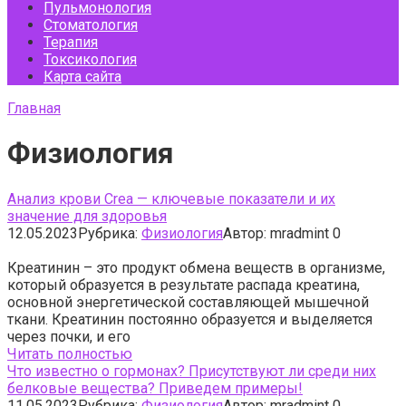
Пульмонология
Стоматология
Терапия
Токсикология
Карта сайта
Главная
Физиология
Анализ крови Crea — ключевые показатели и их
значение для здоровья
12.05.2023
Рубрика:
Физиология
Автор:
mradmint
0
Креатинин – это продукт обмена веществ в организме,
который образуется в результате распада креатина,
основной энергетической составляющей мышечной
ткани. Креатинин постоянно образуется и выделяется
через почки, и его
Читать полностью
Что известно о гормонах? Присутствуют ли среди них
белковые вещества? Приведем примеры!
11.05.2023
Рубрика:
Физиология
Автор:
mradmint
0