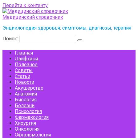
Перейти к контенту
Медицинский справочник
Энциклопедия здоровья: симптомы, диагнозы, терапия
Поиск:
Главная
Лайфхаки
Полезное
Советы
Статьи
Новости
Акушерство
Анатомия
Биология
Болезни
Психология
Фармакология
Хирургия
Онкология
Офтальмология