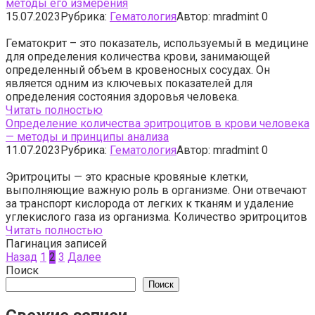
методы его измерения
15.07.2023
Рубрика:
Гематология
Автор:
mradmint
0
Гематокрит – это показатель, используемый в медицине
для определения количества крови, занимающей
определенный объем в кровеносных сосудах. Он
является одним из ключевых показателей для
определения состояния здоровья человека.
Читать полностью
Определение количества эритроцитов в крови человека
— методы и принципы анализа
11.07.2023
Рубрика:
Гематология
Автор:
mradmint
0
Эритроциты — это красные кровяные клетки,
выполняющие важную роль в организме. Они отвечают
за транспорт кислорода от легких к тканям и удаление
углекислого газа из организма. Количество эритроцитов
Читать полностью
Пагинация записей
Назад
1
2
3
Далее
Поиск
Поиск