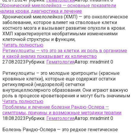
Хронический миелолейкоз (ХМЛ) — это онкологическое
заболевание, которое влияет на стволовые клетки
костного мозга и вызывает развитие опухоли в крови.
ХМЛ характеризуется необратимыми изменениями
клеточной структуры и функции,
Читать полностью
Ретикулоциты — что это за клетки, их роль в организме
и какой анализ показывает их количество
27.08.2023
Рубрика:
Гематология
Автор:
mradmint
0
Ретикулоциты – это молодые эритроциты (красные
кровяные клетки), которые еще содержат остатки
ретикулярной (недозрелой) сетчатки
внутрицеллюлярного образования. Они играют важную
роль в процессе кроветворения и могут быть значимым
Читать полностью
Проблемы и лечение болезни Рандю-Ослера —
симптомы, причины и возможные методики терапии
18.08.2023
Рубрика:
Гематология
Автор:
mradmint
0
Болезнь Рандю-Ослера — это редкое генетическое