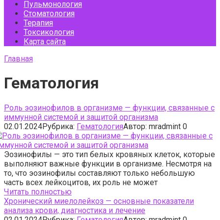
Пульмонология
Стоматология
Терапия
Токсикология
Карта сайта
Главная
Гематология
Роль эозинофилов в организме — функции, связанные с
иммунной системой и защитой организма
02.01.2024
Рубрика:
Гематология
Автор:
mradmint
0
Эозинофилы — это тип белых кровяных клеток, которые
выполняют важные функции в организме. Несмотря на
то, что эозинофилы составляют только небольшую
часть всех лейкоцитов, их роль не может
Читать полностью
Хронический миелолейкоз — основные показатели
анализа крови, диагностика и лечение
02.01.2024
Рубрика:
Гематология
Автор:
mradmint
0