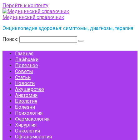
Перейти к контенту
Медицинский справочник
Энциклопедия здоровья: симптомы, диагнозы, терапия
Поиск:
Главная
Лайфхаки
Полезное
Советы
Статьи
Новости
Акушерство
Анатомия
Биология
Болезни
Психология
Фармакология
Хирургия
Онкология
Офтальмология