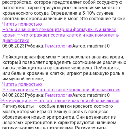
расстройство, которое представляет собой сосудистую
патологию, характеризующуюся аномалиями мелкого
кровеносного сосуда. Определена в 5-10% случаев
спонтанных кровоизлияний в мозг. Это состояние также
Читать полностью
Роль и значения лейкоцитарной формулы в анализе
крови — что отражает состав клеток и как помогает в
диагностике
06.08.2023
Рубрика:
Гематология
Автор:
mradmint
0
Лейкоцитарная формула – это результат анализа крови,
который позволяет определить соотношение различных
типов лейкоцитов в организме человека. Лейкоциты,
или белые кровяные клетки, играют решающую роль в
иммунной системе,
Читать полностью
Ретикулоциты — что это такое и как они обозначаются
04.08.2023
Рубрика:
Гематология
Автор:
mradmint
0
Ретикулоциты – особые клетки красного костного
мозга, которые играют важную роль в процессе
образования новых эритроцитов. Они возникают из
незрелых эритроцитов и характеризуются наличием
ретикульоплазмы в цитоплазме. Ретикулоциты