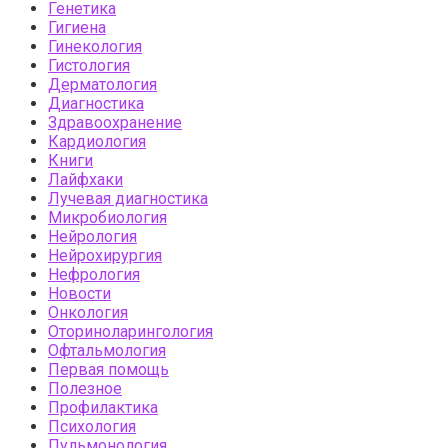
Генетика
Гигиена
Гинекология
Гистология
Дерматология
Диагностика
Здравоохранение
Кардиология
Книги
Лайфхаки
Лучевая диагностика
Микробиология
Нейрология
Нейрохирургия
Нефрология
Новости
Онкология
Оториноларингология
Офтальмология
Первая помощь
Полезное
Профилактика
Психология
Пульмонология