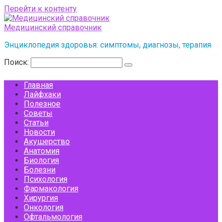
Перейти к контенту
Медицинский справочник
Энциклопедия здоровья: симптомы, диагнозы, терапия
Поиск:
Главная
Лайфхаки
Полезное
Советы
Статьи
Новости
Акушерство
Анатомия
Биология
Болезни
Психология
Фармакология
Хирургия
Онкология
Офтальмология