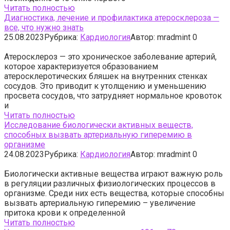
Читать полностью
Диагностика, лечение и профилактика атеросклероза —
все, что нужно знать
25.08.2023
Рубрика:
Кардиология
Автор:
mradmint
0
Атеросклероз — это хроническое заболевание артерий,
которое характеризуется образованием
атеросклеротических бляшек на внутренних стенках
сосудов. Это приводит к утолщению и уменьшению
просвета сосудов, что затрудняет нормальное кровоток
и
Читать полностью
Исследование биологически активных веществ,
способных вызвать артериальную гиперемию в
организме
24.08.2023
Рубрика:
Кардиология
Автор:
mradmint
0
Биологически активные вещества играют важную роль
в регуляции различных физиологических процессов в
организме. Среди них есть вещества, которые способны
вызвать артериальную гиперемию – увеличение
притока крови к определенной
Читать полностью