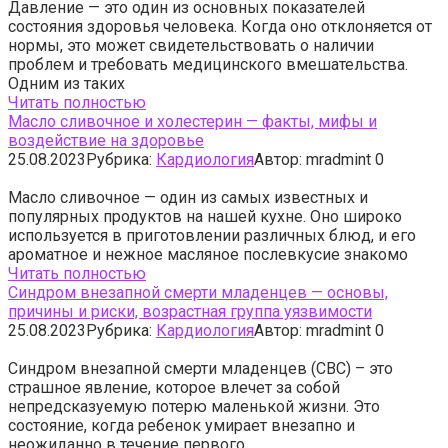
Давление — это один из основных показателей
состояния здоровья человека. Когда оно отклоняется от
нормы, это может свидетельствовать о наличии
проблем и требовать медицинского вмешательства.
Одним из таких
Читать полностью
Масло сливочное и холестерин — факты, мифы и
воздействие на здоровье
25.08.2023
Рубрика:
Кардиология
Автор:
mradmint
0
Масло сливочное — один из самых известных и
популярных продуктов на нашей кухне. Оно широко
используется в приготовлении различных блюд, и его
ароматное и нежное масляное послевкусие знакомо
Читать полностью
Синдром внезапной смерти младенцев — основы,
причины и риски, возрастная группа уязвимости
25.08.2023
Рубрика:
Кардиология
Автор:
mradmint
0
Синдром внезапной смерти младенцев (СВС) – это
страшное явление, которое влечет за собой
непредсказуемую потерю маленькой жизни. Это
состояние, когда ребенок умирает внезапно и
неожиданно в течение первого