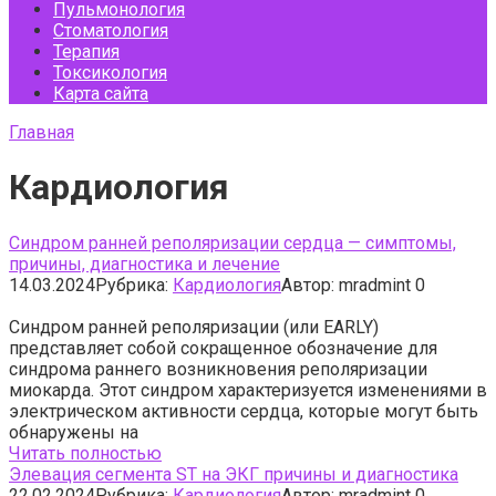
Пульмонология
Стоматология
Терапия
Токсикология
Карта сайта
Главная
Кардиология
Синдром ранней реполяризации сердца — симптомы,
причины, диагностика и лечение
14.03.2024
Рубрика:
Кардиология
Автор:
mradmint
0
Синдром ранней реполяризации (или EARLY)
представляет собой сокращенное обозначение для
синдрома раннего возникновения реполяризации
миокарда. Этот синдром характеризуется изменениями в
электрическом активности сердца, которые могут быть
обнаружены на
Читать полностью
Элевация сегмента ST на ЭКГ причины и диагностика
22.02.2024
Рубрика:
Кардиология
Автор:
mradmint
0