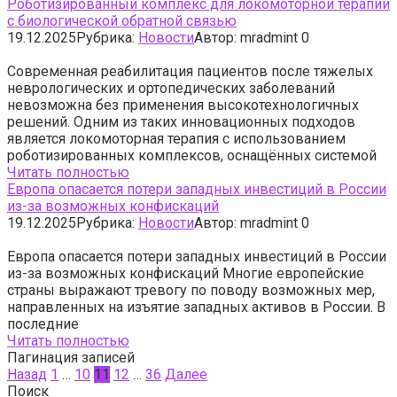
Роботизированный комплекс для локомоторной терапии
с биологической обратной связью
19.12.2025
Рубрика:
Новости
Автор:
mradmint
0
Современная реабилитация пациентов после тяжелых
неврологических и ортопедических заболеваний
невозможна без применения высокотехнологичных
решений. Одним из таких инновационных подходов
является локомоторная терапия с использованием
роботизированных комплексов, оснащённых системой
Читать полностью
Европа опасается потери западных инвестиций в России
из-за возможных конфискаций
19.12.2025
Рубрика:
Новости
Автор:
mradmint
0
Европа опасается потери западных инвестиций в России
из-за возможных конфискаций Многие европейские
страны выражают тревогу по поводу возможных мер,
направленных на изъятие западных активов в России. В
последние
Читать полностью
Пагинация записей
Назад
1
…
10
11
12
…
36
Далее
Поиск