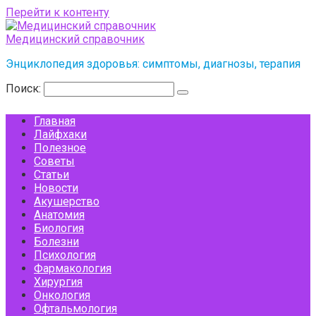
Перейти к контенту
Медицинский справочник
Энциклопедия здоровья: симптомы, диагнозы, терапия
Поиск:
Главная
Лайфхаки
Полезное
Советы
Статьи
Новости
Акушерство
Анатомия
Биология
Болезни
Психология
Фармакология
Хирургия
Онкология
Офтальмология