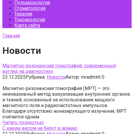
Пульмонология
Стоматология
Терапия
Токсикология
Карта сайта
Главная
Новости
Магнитно-резонансная томография: современный
взгляд на диагностику
23.12.2025
Рубрика:
Новости
Автор:
mradmint
0
Магнитно-резонансная томография (МРТ) — это
неинвазивный метод визуализации внутренних органов
и тканей, основанный на использовании мощного
магнитного поля и радиочастотных импульсов.
Благодаря отсутствию ионизирующего излучения, МРТ
считается одним
Читать полностью
С каким весом не берут в армию
21.12.2025
Рубрика:
Новости
Автор:
mradmint
0