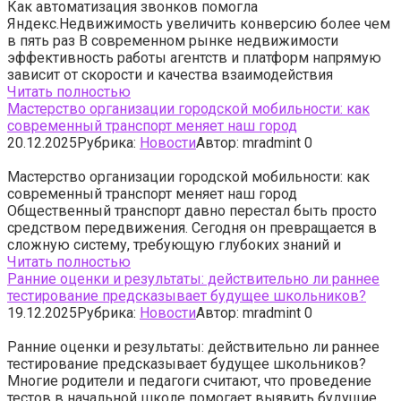
Как автоматизация звонков помогла
Яндекс.Недвижимость увеличить конверсию более чем
в пять раз В современном рынке недвижимости
эффективность работы агентств и платформ напрямую
зависит от скорости и качества взаимодействия
Читать полностью
Мастерство организации городской мобильности: как
современный транспорт меняет наш город
20.12.2025
Рубрика:
Новости
Автор:
mradmint
0
Мастерство организации городской мобильности: как
современный транспорт меняет наш город
Общественный транспорт давно перестал быть просто
средством передвижения. Сегодня он превращается в
сложную систему, требующую глубоких знаний и
Читать полностью
Ранние оценки и результаты: действительно ли раннее
тестирование предсказывает будущее школьников?
19.12.2025
Рубрика:
Новости
Автор:
mradmint
0
Ранние оценки и результаты: действительно ли раннее
тестирование предсказывает будущее школьников?
Многие родители и педагоги считают, что проведение
тестов в начальной школе помогает выявить будущие