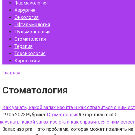
Фармакология
Хирургия
Онкология
Офтальмология
Пульмонология
Стоматология
Терапия
Токсикология
Карта сайта
Главная
Стоматология
Как узнать, какой запах изо рта и как справиться с ним 
19.05.2023
Рубрика:
Стоматология
Автор:
mradmint
0
Запах изо рта – это проблема, которая может повлиять н