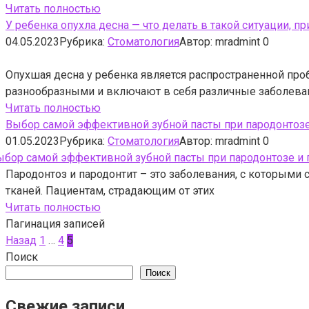
Читать полностью
У ребенка опухла десна — что делать в такой ситуации, п
04.05.2023
Рубрика:
Стоматология
Автор:
mradmint
0
Опухшая десна у ребенка является распространенной про
разнообразными и включают в себя различные заболева
Читать полностью
Выбор самой эффективной зубной пасты при пародонтозе
01.05.2023
Рубрика:
Стоматология
Автор:
mradmint
0
Пародонтоз и пародонтит – это заболевания, с которыми
тканей. Пациентам, страдающим от этих
Читать полностью
Пагинация записей
Назад
1
…
4
5
Поиск
Поиск
Свежие записи