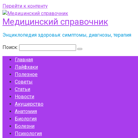
Перейти к контенту
Медицинский справочник
Энциклопедия здоровья: симптомы, диагнозы, терапия
Поиск:
Главная
Лайфхаки
Полезное
Советы
Статьи
Новости
Акушерство
Анатомия
Биология
Болезни
Психология