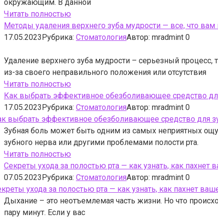
окружающим. В данной
Читать полностью
Методы удаления верхнего зуба мудрости — все, что вам
17.05.2023
Рубрика:
Стоматология
Автор:
mradmint
0
Удаление верхнего зуба мудрости – серьезный процесс, 
из-за своего неправильного положения или отсутствия
Читать полностью
Как выбрать эффективное обезболивающее средство для
17.05.2023
Рубрика:
Стоматология
Автор:
mradmint
0
Зубная боль может быть одним из самых неприятных ощущ
зубного нерва или другими проблемами полости рта.
Читать полностью
Секреты ухода за полостью рта — как узнать, как пахнет
07.05.2023
Рубрика:
Стоматология
Автор:
mradmint
0
Дыхание – это неотъемлемая часть жизни. Но что происх
пару минут. Если у вас