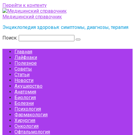
Перейти к контенту
Медицинский справочник
Энциклопедия здоровья: симптомы, диагнозы, терапия
Поиск:
Главная
Лайфхаки
Полезное
Советы
Статьи
Новости
Акушерство
Анатомия
Биология
Болезни
Психология
Фармакология
Хирургия
Онкология
Офтальмология