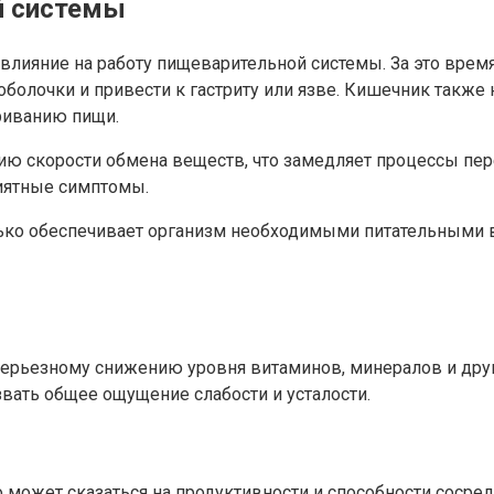
й системы
влияние на работу пищеварительной системы. За это врем
болочки и привести к гастриту или язве. Кишечник также 
риванию пищи.
ю скорости обмена веществ, что замедляет процессы пер
иятные симптомы.
лько обеспечивает организм необходимыми питательными 
 серьезному снижению уровня витаминов, минералов и дру
звать общее ощущение слабости и усталости.
 может сказаться на продуктивности и способности сосред