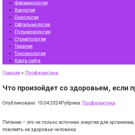
Фармакология
Хирургия
Онкология
Офтальмология
Пульмонология
Стоматология
Терапия
Токсикология
Карта сайта
Главная
»
Профилактика
Что произойдет со здоровьем, если п
Опубликовано:
10.04.2024
Рубрика:
Профилактика
Питание – это не только источник энергии для организм
повлиять на здоровье человека.