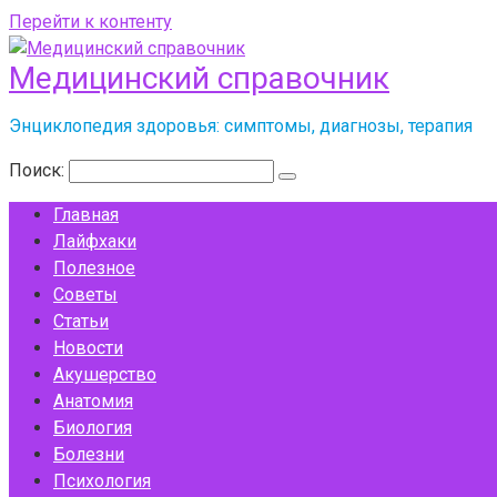
Перейти к контенту
Медицинский справочник
Энциклопедия здоровья: симптомы, диагнозы, терапия
Поиск:
Главная
Лайфхаки
Полезное
Советы
Статьи
Новости
Акушерство
Анатомия
Биология
Болезни
Психология