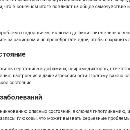
, что в конечном итоге повлияет на общее самочувствие и
 проблем со здоровьем, включая дефицит питательных ве
ть за рационом и не пренебрегать едой, чтобы сохранить 
стояние
ровень серотонина и дофамина, нейромедиаторов, ответст
ению настроения и даже агрессивности. Поэтому важно сл
кое состояние.
 заболеваний
озникновению опасных состояний, включая гипогликемию, 
 запасы глюкозы, что может вызвать серьезные проблемы
 дисбалансу витаминов и минералов в организме, что отр