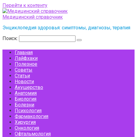
Перейти к контенту
Медицинский справочник
Энциклопедия здоровья: симптомы, диагнозы, терапия
Поиск:
Главная
Лайфхаки
Полезное
Советы
Статьи
Новости
Акушерство
Анатомия
Биология
Болезни
Психология
Фармакология
Хирургия
Онкология
Офтальмология