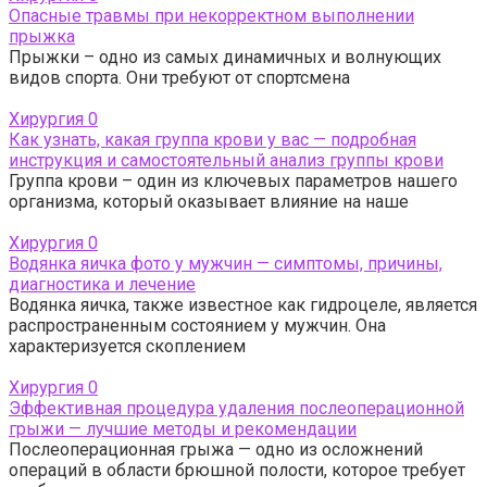
Опасные травмы при некорректном выполнении
прыжка
Прыжки – одно из самых динамичных и волнующих
видов спорта. Они требуют от спортсмена
Хирургия
0
Как узнать, какая группа крови у вас — подробная
инструкция и самостоятельный анализ группы крови
Группа крови – один из ключевых параметров нашего
организма, который оказывает влияние на наше
Хирургия
0
Водянка яичка фото у мужчин — симптомы, причины,
диагностика и лечение
Водянка яичка, также известное как гидроцеле, является
распространенным состоянием у мужчин. Она
характеризуется скоплением
Хирургия
0
Эффективная процедура удаления послеоперационной
грыжи — лучшие методы и рекомендации
Послеоперационная грыжа — одно из осложнений
операций в области брюшной полости, которое требует