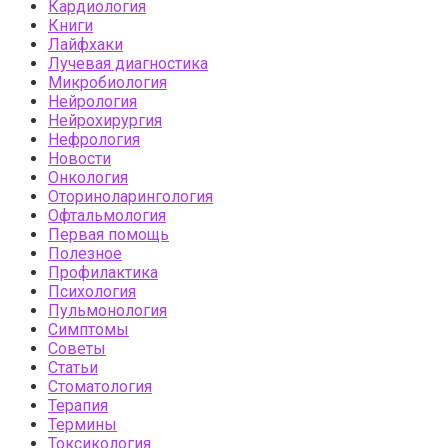
Кардиология
Книги
Лайфхаки
Лучевая диагностика
Микробиология
Нейрология
Нейрохирургия
Нефрология
Новости
Онкология
Оториноларингология
Офтальмология
Первая помощь
Полезное
Профилактика
Психология
Пульмонология
Симптомы
Советы
Статьи
Стоматология
Терапия
Термины
Токсикология