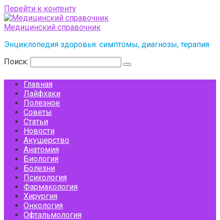
Перейти к контенту
Медицинский справочник
Энциклопедия здоровья: симптомы, диагнозы, терапия
Поиск:
Главная
Лайфхаки
Полезное
Советы
Статьи
Новости
Акушерство
Анатомия
Биология
Болезни
Психология
Фармакология
Хирургия
Онкология
Офтальмология