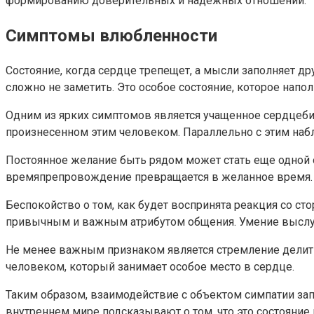
формированию доверительных и надежных отношений.
Симптомы влюбленности
Состояние, когда сердце трепещет, а мысли заполняет др
сложно не заметить. Это особое состояние, которое нап
Одним из ярких симптомов является учащенное сердцебие
произнесенном этим человеком. Параллельно с этим набл
Постоянное желание быть рядом может стать еще одной о
времяпрепровождение превращается в желанное время.
Беспокойство о том, как будет воспринята реакция со ст
привычным и важным атрибутом общения. Умение выслуш
Не менее важным признаком является стремление делить
человеком, который занимает особое место в сердце.
Таким образом, взаимодействие с объектом симпатии зап
внутреннем мире подсказывают о том, что это состояние 