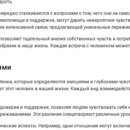
дость.
ередко сталкиваются с вопросами о том, чего они на самом
мопомощи и поддержке, могут дарить невероятное чувство
ее интенсивной связи, предлагающей уникальные пережив
позволяет тщательный анализ собственных чувств и потреб
образие в нашу жизнь. Каждая встреча с человеком может
ями
нки, которые определяются эмоциями и глубокими чувств
грает этот человек в вашей жизни. Каждый вид взаимодейс
доверии и поддержке, позволяя людям чувствовать себя ко
ереживаниями. Эти различия олицетворяют различные уро
ические аспекты. Например, одни отношения могут включ