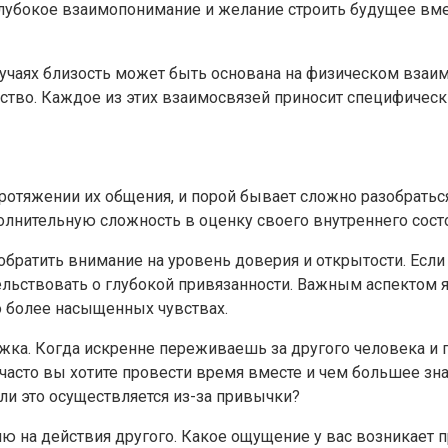
 глубокое взаимопонимание и желание строить будущее вм
учаях близость может быть основана на физическом взаимо
нство. Каждое из этих взаимосвязей приносит специфичес
яжении их общения, и порой бывает сложно разобраться 
полнительную сложность в оценку своего внутреннего сос
братить внимание на уровень доверия и открытости. Если
ельствовать о глубокой привязанности. Важным аспектом 
о более насыщенных чувствах.
а. Когда искренне переживаешь за другого человека и го
часто вы хотите провести время вместе и чем большее зна
ли это осуществляется из-за привычки?
ю на действия другого. Какое ощущение у вас возникает п