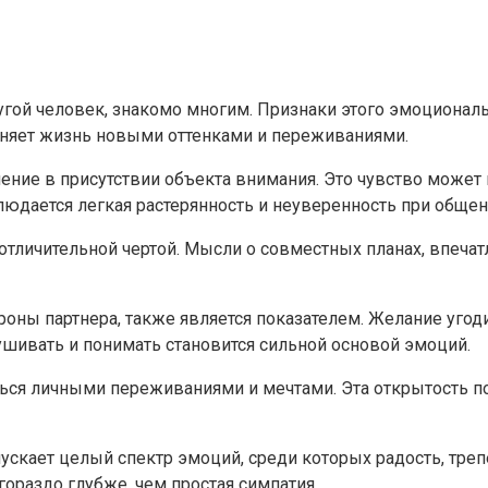
угой человек, знакомо многим. Признаки этого эмоциональ
олняет жизнь новыми оттенками и переживаниями.
ние в присутствии объекта внимания. Это чувство может 
юдается легкая растерянность и неуверенность при общен
тличительной чертой. Мысли о совместных планах, впечат
ороны партнера, также является показателем. Желание угод
ивать и понимать становится сильной основой эмоций.
ся личными переживаниями и мечтами. Эта открытость по
ускает целый спектр эмоций, среди которых радость, тре
гораздо глубже, чем простая симпатия.