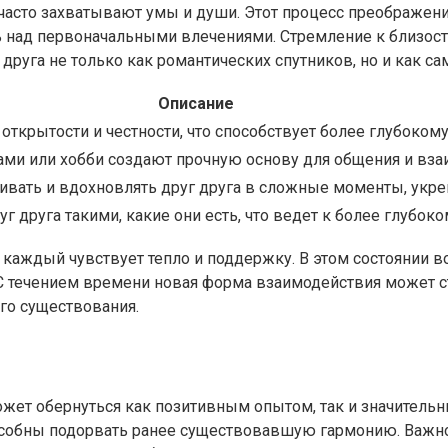
 часто захватывают умы и души. Этот процесс преображен
ь над первоначальными влечениями. Стремление к близос
друга не только как романтических спутников, но и как са
Описание
ткрытости и честности, что способствует более глубокому
ами или хобби создают прочную основу для общения и вз
вать и вдохновлять друг друга в сложные моменты, укре
г друга такими, какие они есть, что ведет к более глубок
де каждый чувствует тепло и поддержку. В этом состоянии
 С течением времени новая форма взаимодействия может 
го существования.
ет обернуться как позитивным опытом, так и значительны
собны подорвать ранее существовавшую гармонию. Важно 