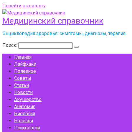
Перейти к контенту
Медицинский справочник
Энциклопедия здоровья: симптомы, диагнозы, терапия
Поиск:
Главная
Лайфхаки
Полезное
Советы
Статьи
Новости
Акушерство
Анатомия
Биология
Болезни
Психология