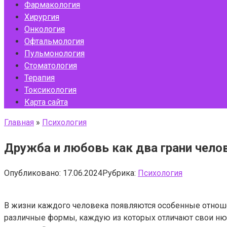
Фармакология
Хирургия
Онкология
Офтальмология
Пульмонология
Стоматология
Терапия
Токсикология
Карта сайта
Главная
»
Психология
Дружба и любовь как два грани чело
Опубликовано:
17.06.2024
Рубрика:
Психология
В жизни каждого человека появляются особенные отнош
различные формы, каждую из которых отличают свои ню