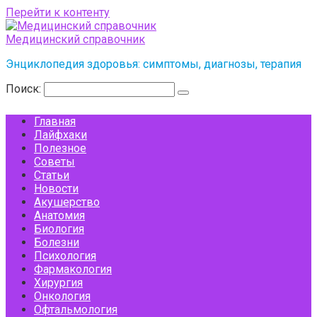
Перейти к контенту
Медицинский справочник
Энциклопедия здоровья: симптомы, диагнозы, терапия
Поиск:
Главная
Лайфхаки
Полезное
Советы
Статьи
Новости
Акушерство
Анатомия
Биология
Болезни
Психология
Фармакология
Хирургия
Онкология
Офтальмология