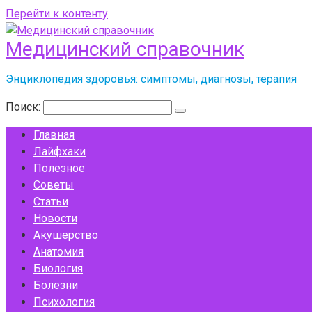
Перейти к контенту
Медицинский справочник
Энциклопедия здоровья: симптомы, диагнозы, терапия
Поиск:
Главная
Лайфхаки
Полезное
Советы
Статьи
Новости
Акушерство
Анатомия
Биология
Болезни
Психология