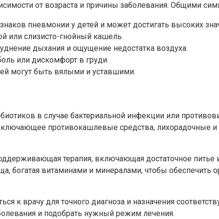
исимости от возраста и причины заболевания. Общими сим
ризнаков пневмонии у детей и может достигать высоких зна
хой или слизисто-гнойный кашель.
руднение дыхания и ощущение недостатка воздуха.
боль или дискомфорт в груди.
ией могут быть вялыми и уставшими.
биотиков в случае бактериальной инфекции или противов
, включающее противокашлевые средства, лихорадочные и
ддерживающая терапия, включающая достаточное питье и п
ща, богатая витаминами и минералами, чтобы обеспечит
ться к врачу для точного диагноза и назначения соответ
болевания и подобрать нужный режим лечения.