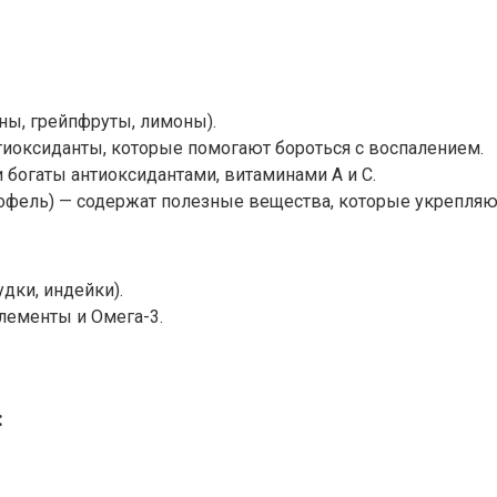
ны, грейпфруты, лимоны).
нтиоксиданты, которые помогают бороться с воспалением.
и богаты антиоксидантами, витаминами А и С.
офель) — содержат полезные вещества, которые укрепляю
дки, индейки).
лементы и Омега-3.
: