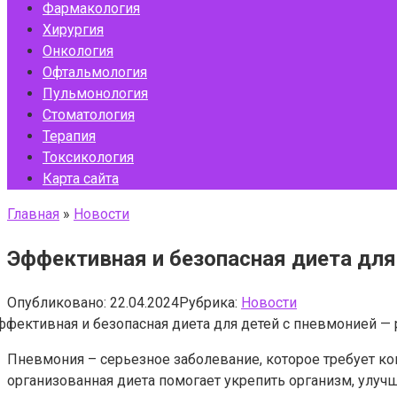
Фармакология
Хирургия
Онкология
Офтальмология
Пульмонология
Стоматология
Терапия
Токсикология
Карта сайта
Главная
»
Новости
Эффективная и безопасная диета для
Опубликовано:
22.04.2024
Рубрика:
Новости
Пневмония – серьезное заболевание, которое требует ко
организованная диета помогает укрепить организм, улуч