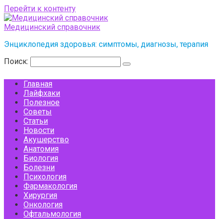
Перейти к контенту
Медицинский справочник
Энциклопедия здоровья: симптомы, диагнозы, терапия
Поиск:
Главная
Лайфхаки
Полезное
Советы
Статьи
Новости
Акушерство
Анатомия
Биология
Болезни
Психология
Фармакология
Хирургия
Онкология
Офтальмология