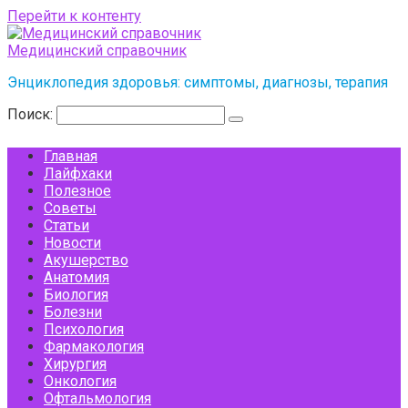
Перейти к контенту
Медицинский справочник
Энциклопедия здоровья: симптомы, диагнозы, терапия
Поиск:
Главная
Лайфхаки
Полезное
Советы
Статьи
Новости
Акушерство
Анатомия
Биология
Болезни
Психология
Фармакология
Хирургия
Онкология
Офтальмология