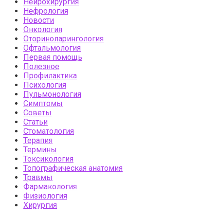
Нейрохирургия
Нефрология
Новости
Онкология
Оториноларингология
Офтальмология
Первая помощь
Полезное
Профилактика
Психология
Пульмонология
Симптомы
Советы
Статьи
Стоматология
Терапия
Термины
Токсикология
Топографическая анатомия
Травмы
Фармакология
Физиология
Хирургия