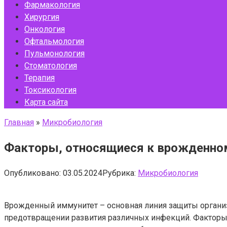
Фармакология
Хирургия
Онкология
Офтальмология
Пульмонология
Стоматология
Терапия
Токсикология
Карта сайта
Главная
»
Микробиология
Факторы, относящиеся к врожденно
Опубликовано:
03.05.2024
Рубрика:
Микробиология
Врожденный иммунитет – основная линия защиты организ
предотвращении развития различных инфекций. Факторы