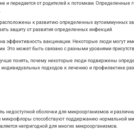
вне и передается от родителей к потомкам. Определенные
.
драсположены к развитию определенных аутоиммунных заб
ивать защиту от развития определенных инфекций.
на эффективность вакцинации. Некоторые люди могут име
. Это может быть связано с разными уровнями присутстви
лучше понять, почему некоторые люди подвержены опреде
ке индивидуальных подходов к лечению и профилактике ра
ль недоступной оболочки для микроорганизмов и различны
нной микрофлоры способствуют поддержанию нормальной 
 является непригодной для многих микроорганизмов.