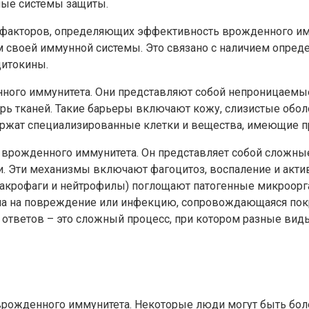
ные системы защиты.
 факторов, определяющих эффективность врожденного им
м своей иммунной системы. Это связано с наличием опре
цитокины.
ого иммунитета. Они представляют собой непроницаемые
рь тканей. Такие барьеры включают кожу, слизистые обол
ержат специализированные клетки и вещества, имеющие п
врожденного иммунитета. Он представляет собой сложн
ми. Эти механизмы включают фагоцитоз, воспаление и акт
 макрофаги и нейтрофилы) поглощают патогенные микроор
изма на повреждение или инфекцию, сопровождающаяся по
тветов – это сложный процесс, при котором разные вид
 врожденного иммунитета. Некоторые люди могут быть б