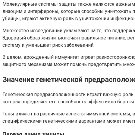
Молекулярные системы защиты также являются важными 
лизоцим и интерфероны, которые способны уничтожать п
убийцы, играют активную роль в уничтожении инфекцион
Множество исследований указывают на то, что поддержа
Здоровый образ жизни, включая правильное питание, ре
систему и уменьшает риск заболеваний.
В целом, врожденный иммунитет играет разностороннюю 
защитного механизма может помочь предотвратить множ
Значение генетической предрасполо
Генетическая предрасположенность играет важную рол
которая определяет его способность эффективно бороть
Гены влияют на различные аспекты иммунной системы, в
специфическими генетическими вариантами может иметь
Первая линия защиты