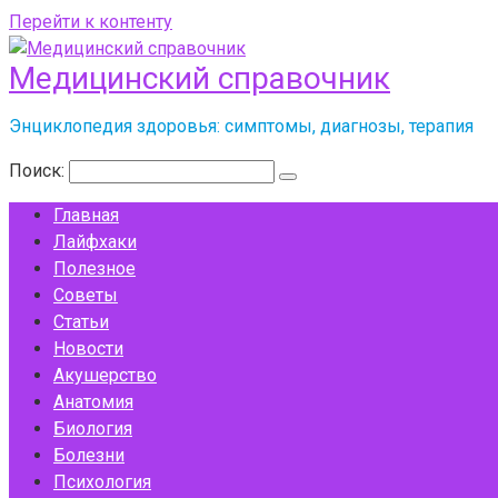
Перейти к контенту
Медицинский справочник
Энциклопедия здоровья: симптомы, диагнозы, терапия
Поиск:
Главная
Лайфхаки
Полезное
Советы
Статьи
Новости
Акушерство
Анатомия
Биология
Болезни
Психология