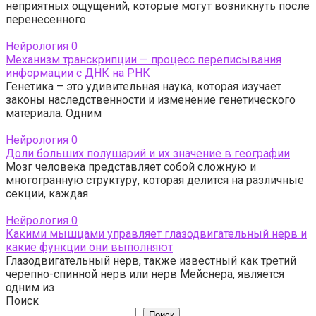
неприятных ощущений, которые могут возникнуть после
перенесенного
Нейрология
0
Механизм транскрипции — процесс переписывания
информации с ДНК на РНК
Генетика – это удивительная наука, которая изучает
законы наследственности и изменение генетического
материала. Одним
Нейрология
0
Доли больших полушарий и их значение в географии
Мозг человека представляет собой сложную и
многогранную структуру, которая делится на различные
секции, каждая
Нейрология
0
Какими мышцами управляет глазодвигательный нерв и
какие функции они выполняют
Глазодвигательный нерв, также известный как третий
черепно-спинной нерв или нерв Мейснера, является
одним из
Поиск
Поиск