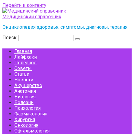
Перейти к контенту
Медицинский справочник
Энциклопедия здоровья: симптомы, диагнозы, терапия
Поиск:
Главная
Лайфхаки
Полезное
Советы
Статьи
Новости
Акушерство
Анатомия
Биология
Болезни
Психология
Фармакология
Хирургия
Онкология
Офтальмология