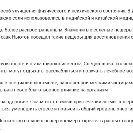
пособ улучшения физического и психического состояния. 
Также соли использовались в индийской и китайской меди
еще более распространенным. Знаменитые соленые пещеры
Исаак Ньютон посещал такие пещеры для восстановления с
пулярность и стала широко известна. Специальные солян
нты могут отдыхать, расслабляться и получать лечебное во
тся в специальной комнате, наполненной мелкими частицами
зывают свое благотворное влияние на организм.
а здоровье. Она может помочь при лечении астмы, аллер
ться, уменьшить стресс и повысить общий уровень энерги
 Множество соляных пещер и камер открыты в разных горо
.