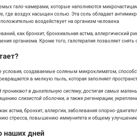
аемых гало-камерами, которые наполняются микрочастица
нате, где воздух насыщен солью. Эта соль обладает антим
положительно воздействует на организм человека.
аний, как бронхит, бронхиальная астма, аллергический рин
ия организма. Кроме того, галотерапия позволяет снять с
тает?
бые условия, создаваемые соляным микроклиматом, способ
евращается в мелкую пыль, которая заполняет пространств
 проникают в дыхательную систему, достигая самых малень
ищению слизистой оболочки, а также регенерации, укрепле
как астма, бронхит, аллергии, заболевания опорно-двигат
ению стресса, повышению иммунитета и общему улучшению
о наших дней