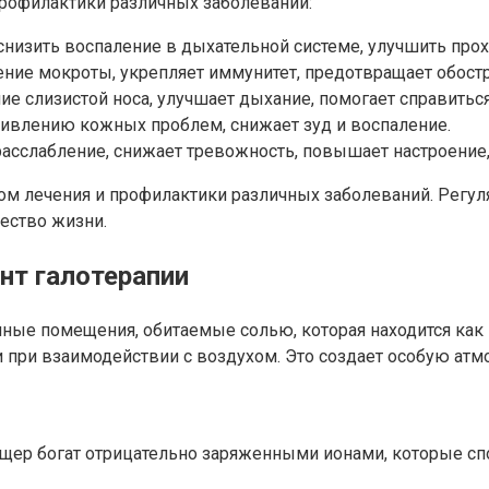
рофилактики различных заболеваний:
низить воспаление в дыхательной системе, улучшить прохо
ение мокроты, укрепляет иммунитет, предотвращает обост
ие слизистой носа, улучшает дыхание, помогает справитьс
живлению кожных проблем, снижает зуд и воспаление.
 расслабление, снижает тревожность, повышает настроение
ом лечения и профилактики различных заболеваний. Регу
чество жизни.
нт галотерапии
е помещения, обитаемые солью, которая находится как на
при взаимодействии с воздухом. Это создает особую атмо
ещер богат отрицательно заряженными ионами, которые с