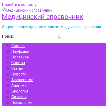
Перейти к контенту
Медицинский справочник
Энциклопедия здоровья: симптомы, диагнозы, терапия
Поиск:
Главная
Лайфхаки
Полезное
Советы
Статьи
Новости
Акушерство
Анатомия
Биология
Болезни
Психология