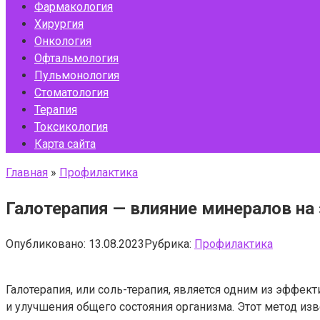
Фармакология
Хирургия
Онкология
Офтальмология
Пульмонология
Стоматология
Терапия
Токсикология
Карта сайта
Главная
»
Профилактика
Галотерапия — влияние минералов на
Опубликовано:
13.08.2023
Рубрика:
Профилактика
Галотерапия, или соль-терапия, является одним из эффе
и улучшения общего состояния организма. Этот метод из