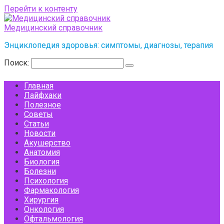
Перейти к контенту
Медицинский справочник
Энциклопедия здоровья: симптомы, диагнозы, терапия
Поиск:
Главная
Лайфхаки
Полезное
Советы
Статьи
Новости
Акушерство
Анатомия
Биология
Болезни
Психология
Фармакология
Хирургия
Онкология
Офтальмология