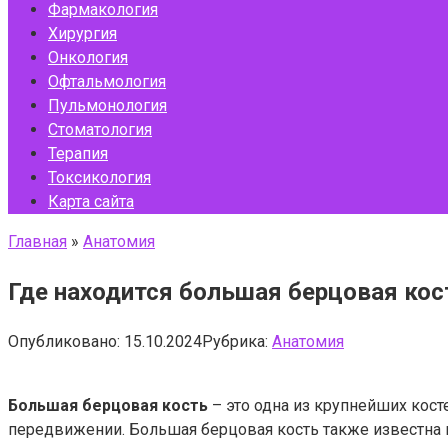
Фармакология
Хирургия
Онкология
Офтальмология
Пульмонология
Стоматология
Терапия
Токсикология
Карта сайта
Главная
»
Анатомия
Где находится большая берцовая кос
Опубликовано:
15.10.2024
Рубрика:
Анатомия
Большая берцовая кость
– это одна из крупнейших кост
передвижении. Большая берцовая кость также известна ка