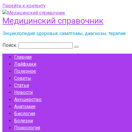
Перейти к контенту
Медицинский справочник
Энциклопедия здоровья: симптомы, диагнозы, терапия
Поиск:
Главная
Лайфхаки
Полезное
Советы
Статьи
Новости
Акушерство
Анатомия
Биология
Болезни
Психология