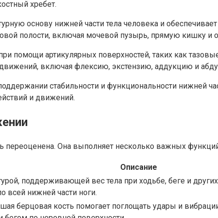
костный хребет.
рную основу нижней части тела человека и обеспечивает 
овой полости, включая мочевой пузырь, прямую кишку и 
при помощи артикулярных поверхностей, таких как тазовы
 движений, включая флексию, экстензию, аддукцию и абд
поддержании стабильности и функциональности нижней час
йствий и движений.
жении
ь переоценена. Она выполняет несколько важных функций
Описание
урой, поддерживающей вес тела при ходьбе, беге и других
о всей нижней части ноги.
льшая берцовая кость помогает поглощать удары и вибрац
и бегом по неровной поверхности.