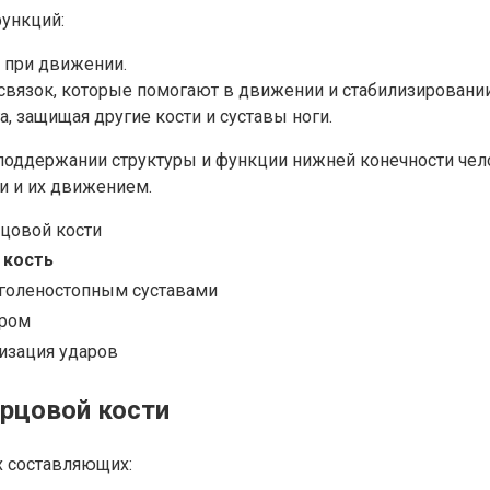
ункций:
у при движении.
вязок, которые помогают в движении и стабилизировании 
, защищая другие кости и суставы ноги.
поддержании структуры и функции нижней конечности чело
ми и их движением.
цовой кости
 кость
 голеностопным суставами
гром
изация ударов
рцовой кости
х составляющих: