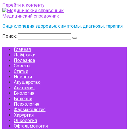
Перейти к контенту
Медицинский справочник
Энциклопедия здоровья: симптомы, диагнозы, терапия
Поиск:
Главная
Лайфхаки
Полезное
Советы
Статьи
Новости
Акушерство
Анатомия
Биология
Болезни
Психология
Фармакология
Хирургия
Онкология
Офтальмология