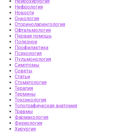
Нейрохирургия
Нефрология
Новости
Онкология
Оториноларингология
Офтальмология
Первая помощь
Полезное
Профилактика
Психология
Пульмонология
Симптомы
Советы
Статьи
Стоматология
Терапия
Термины
Токсикология
Топографическая анатомия
Травмы
Фармакология
Физиология
Хирургия