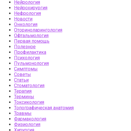
Нейрология
Нейрохирургия
Нефрология
Новости
Онкология
Оториноларингология
Офтальмология
Первая помощь
Полезное
Профилактика
Психология
Пульмонология
Симптомы
Советы
Статьи
Стоматология
Терапия
Термины
Токсикология
Топографическая анатомия
Травмы
Фармакология
Физиология
Хирургия