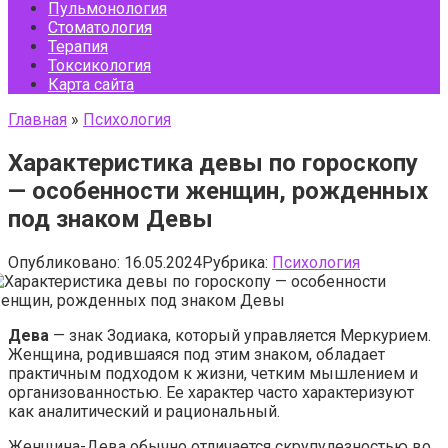
Пульмонология
Стоматология
Терапия
Токсикология
Карта сайта
Главная
»
Психология
Характеристика девы по гороскопу
— особенности женщин, рожденных
под знаком Девы
Опубликовано:
16.05.2024
Рубрика:
Психология
Дева
— знак Зодиака, который управляется Меркурием.
Женщина, родившаяся под этим знаком, обладает
практичным подходом к жизни, четким мышлением и
организованностью. Ее характер часто характеризуют
как аналитический и рациональный.
Женщина-Дева обычно отличается скрупулезностью во