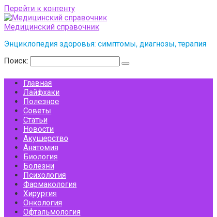
Перейти к контенту
Медицинский справочник
Энциклопедия здоровья: симптомы, диагнозы, терапия
Поиск:
Главная
Лайфхаки
Полезное
Советы
Статьи
Новости
Акушерство
Анатомия
Биология
Болезни
Психология
Фармакология
Хирургия
Онкология
Офтальмология