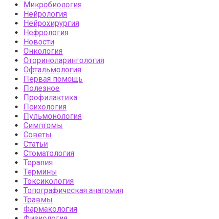
Микробиология
Нейрология
Нейрохирургия
Нефрология
Новости
Онкология
Оториноларингология
Офтальмология
Первая помощь
Полезное
Профилактика
Психология
Пульмонология
Симптомы
Советы
Статьи
Стоматология
Терапия
Термины
Токсикология
Топографическая анатомия
Травмы
Фармакология
Физиология