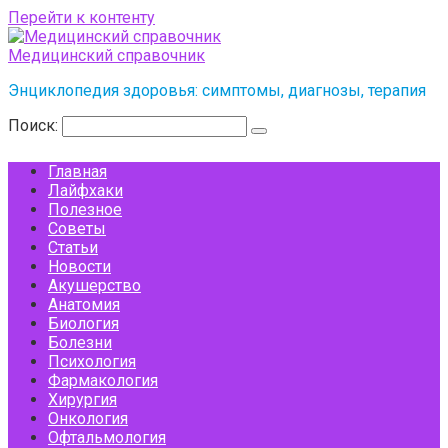
Перейти к контенту
Медицинский справочник
Энциклопедия здоровья: симптомы, диагнозы, терапия
Поиск:
Главная
Лайфхаки
Полезное
Советы
Статьи
Новости
Акушерство
Анатомия
Биология
Болезни
Психология
Фармакология
Хирургия
Онкология
Офтальмология