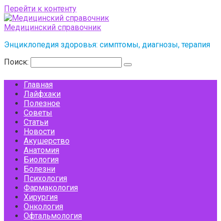
Перейти к контенту
Медицинский справочник
Энциклопедия здоровья: симптомы, диагнозы, терапия
Поиск:
Главная
Лайфхаки
Полезное
Советы
Статьи
Новости
Акушерство
Анатомия
Биология
Болезни
Психология
Фармакология
Хирургия
Онкология
Офтальмология