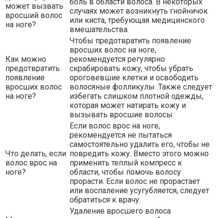
боль в области волоса. В некоторых
может вызвать
случаях может возникнуть гнойничок
вросший волос
или киста, требующая медицинского
на ноге?
вмешательства.
Чтобы предотвратить появление
вросших волос на ноге,
Как можно
рекомендуется регулярно
предотвратить
скрабировать кожу, чтобы убрать
появление
ороговевшие клетки и освободить
вросших волос
волосяные фолликулы. Также следует
на ноге?
избегать слишком плотной одежды,
которая может натирать кожу и
вызывать вросшие волосы.
Если волос врос на ноге,
рекомендуется не пытаться
самостоятельно удалить его, чтобы не
Что делать, если
повредить кожу. Вместо этого можно
волос врос на
применить теплый компресс к
ноге?
области, чтобы помочь волосу
прорасти. Если волос не прорастает
или воспаление усугубляется, следует
обратиться к врачу.
Удаление вросшего волоса