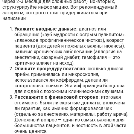
через 2-3 месяца для сложных работ). Во-вторых,
структурируйте информацию. Вот рекомендуемый
алгоритм, которого стоит придерживаться при
написании:
Укажите вводные данные:
диагноз или
обращение («зуб мудрости с острым пульпитом»,
«плановое профгигиеническое чистка»), возраст
пациента (для детей и пожилых важны нюансы),
наличие хронических заболеваний (аллергия на
анестетики, сахарный диабет, гемофилия — это
критично влияет на исход).
Опишите процедуру поэтапно:
сколько длился
приём, применялась ли микроскопия,
использовался ли коффердам, делали ли
контрольные снимки. Эта информация бесценна
для людей с похожими клиническими случаями.
Расскажите о финансовой стороне:
итоговая
стоимость, были ли скрытые доплаты, включена
ли гарантия, как именно формировался чек
(отдельно за анестезию, материалы, работу врача).
Денежный вопрос — один из самых важных для
большинства пациентов, и честность в этой части
очень ценится.