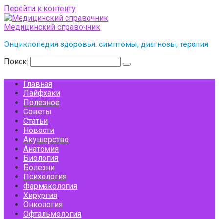
Перейти к контенту
Медицинский справочник
Энциклопедия здоровья: симптомы, диагнозы, терапия
Поиск:
Главная
Лайфхаки
Полезное
Советы
Статьи
Новости
Акушерство
Анатомия
Биология
Болезни
Психология
Фармакология
Хирургия
Онкология
Офтальмология