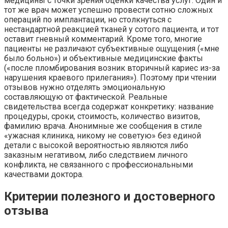
медицины с точки зрения оценки качества услуг. Один и
тот же врач может успешно провести сотню сложных
операций по имплантации, но столкнуться с
нестандартной реакцией тканей у сотого пациента, и тот
оставит гневный комментарий. Кроме того, многие
пациенты не различают субъективные ощущения («мне
было больно») и объективные медицинские факты
(«после пломбирования возник вторичный кариес из-за
нарушения краевого прилегания»). Поэтому при чтении
отзывов нужно отделять эмоциональную
составляющую от фактической. Реальные
свидетельства всегда содержат конкретику: название
процедуры, сроки, стоимость, количество визитов,
фамилию врача. Анонимные же сообщения в стиле
«ужасная клиника, никому не советую» без единой
детали с высокой вероятностью являются либо
заказным негативом, либо следствием личного
конфликта, не связанного с профессиональными
качествами доктора.
Критерии полезного и достоверного
отзыва