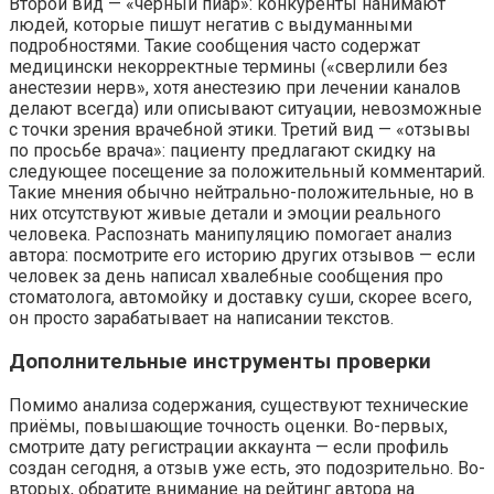
Второй вид — «чёрный пиар»: конкуренты нанимают
людей, которые пишут негатив с выдуманными
подробностями. Такие сообщения часто содержат
медицински некорректные термины («сверлили без
анестезии нерв», хотя анестезию при лечении каналов
делают всегда) или описывают ситуации, невозможные
с точки зрения врачебной этики. Третий вид — «отзывы
по просьбе врача»: пациенту предлагают скидку на
следующее посещение за положительный комментарий.
Такие мнения обычно нейтрально-положительные, но в
них отсутствуют живые детали и эмоции реального
человека. Распознать манипуляцию помогает анализ
автора: посмотрите его историю других отзывов — если
человек за день написал хвалебные сообщения про
стоматолога, автомойку и доставку суши, скорее всего,
он просто зарабатывает на написании текстов.
Дополнительные инструменты проверки
Помимо анализа содержания, существуют технические
приёмы, повышающие точность оценки. Во-первых,
смотрите дату регистрации аккаунта — если профиль
создан сегодня, а отзыв уже есть, это подозрительно. Во-
вторых, обратите внимание на рейтинг автора на