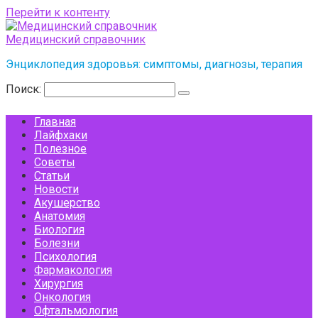
Перейти к контенту
Медицинский справочник
Энциклопедия здоровья: симптомы, диагнозы, терапия
Поиск:
Главная
Лайфхаки
Полезное
Советы
Статьи
Новости
Акушерство
Анатомия
Биология
Болезни
Психология
Фармакология
Хирургия
Онкология
Офтальмология