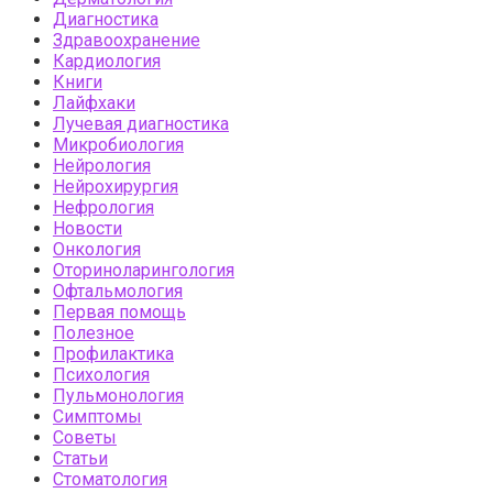
Диагностика
Здравоохранение
Кардиология
Книги
Лайфхаки
Лучевая диагностика
Микробиология
Нейрология
Нейрохирургия
Нефрология
Новости
Онкология
Оториноларингология
Офтальмология
Первая помощь
Полезное
Профилактика
Психология
Пульмонология
Симптомы
Советы
Статьи
Стоматология