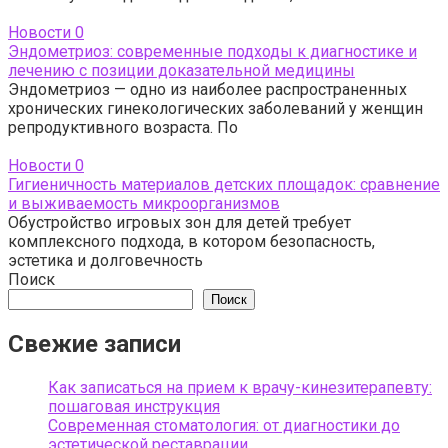
Новости
0
Эндометриоз: современные подходы к диагностике и
лечению с позиции доказательной медицины
Эндометриоз — одно из наиболее распространенных
хронических гинекологических заболеваний у женщин
репродуктивного возраста. По
Новости
0
Гигиеничность материалов детских площадок: сравнение
и выживаемость микроорганизмов
Обустройство игровых зон для детей требует
комплексного подхода, в котором безопасность,
эстетика и долговечность
Поиск
Поиск
Свежие записи
Как записаться на прием к врачу-кинезитерапевту:
пошаговая инструкция
Современная стоматология: от диагностики до
эстетической реставрации