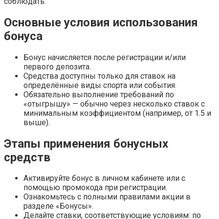
соблюдать.
Основные условия использования
бонуса
Бонус начисляется после регистрации и/или
первого депозита.
Средства доступны только для ставок на
определённые виды спорта или события.
Обязательно выполнение требований по
«отыгрышу» — обычно через несколько ставок с
минимальным коэффициентом (например, от 1.5 и
выше).
Этапы применения бонусных
средств
Активируйте бонус в личном кабинете или с
помощью промокода при регистрации.
Ознакомьтесь с полными правилами акции в
разделе «Бонусы».
Делайте ставки, соответствующие условиям: по