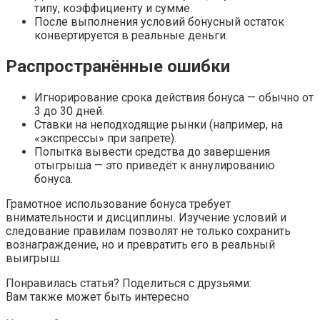
типу, коэффициенту и сумме.
После выполнения условий бонусный остаток
конвертируется в реальные деньги.
Распространённые ошибки
Игнорирование срока действия бонуса — обычно от
3 до 30 дней.
Ставки на неподходящие рынки (например, на
«экспрессы» при запрете).
Попытка вывести средства до завершения
отыгрыша — это приведёт к аннулированию
бонуса.
Грамотное использование бонуса требует
внимательности и дисциплины. Изучение условий и
следование правилам позволят не только сохранить
вознаграждение, но и превратить его в реальный
выигрыш.
Понравилась статья? Поделиться с друзьями:
Вам также может быть интересно