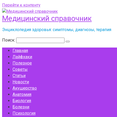
Перейти к контенту
Медицинский справочник
Энциклопедия здоровья: симптомы, диагнозы, терапия
Поиск:
Главная
Лайфхаки
Полезное
Советы
Статьи
Новости
Акушерство
Анатомия
Биология
Болезни
Психология