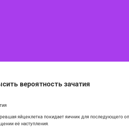
ысить вероятность зачатия
зревшая яйцеклетка покидает яичник для последующего о
щении её наступления.