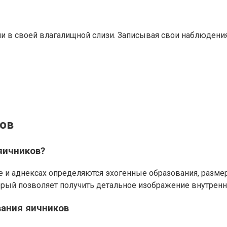
 в своей влагалищной слизи. Записывая свои наблюдения
ков
яичников?
е и аднексах определяются эхогенные образования, разме
орый позволяет получить детальное изображение внутренн
вания яичников