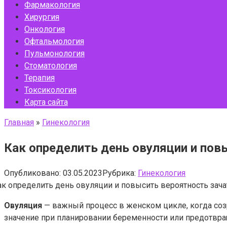
Фармакология
Хирургия
Онкология
Офтальмология
Пульмонология
Стоматология
Терапия
Токсикология
Карта сайта
Главная
»
Гинекология
Как определить день овуляции и пов
Опубликовано:
03.05.2023
Рубрика:
Гинекология
Овуляция
— важный процесс в женском цикле, когда со
значение при планировании беременности или предотвра