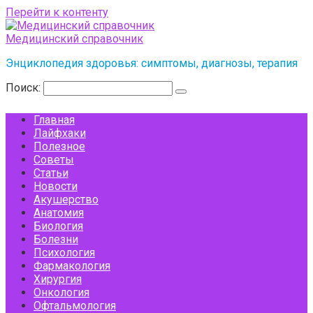
Перейти к контенту
Медицинский справочник
Энциклопедия здоровья: симптомы, диагнозы, терапия
Поиск:
Главная
Лайфхаки
Полезное
Советы
Статьи
Новости
Акушерство
Анатомия
Биология
Болезни
Психология
Фармакология
Хирургия
Онкология
Офтальмология