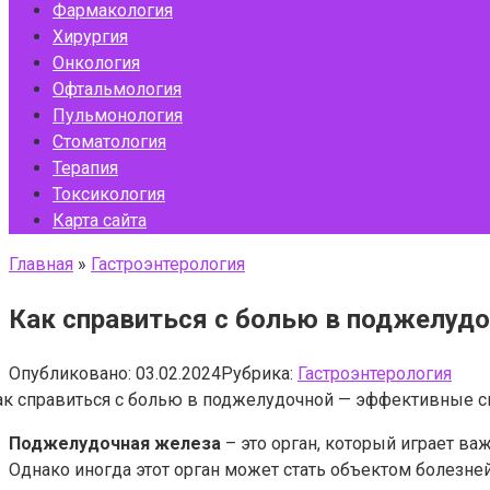
Фармакология
Хирургия
Онкология
Офтальмология
Пульмонология
Стоматология
Терапия
Токсикология
Карта сайта
Главная
»
Гастроэнтерология
Как справиться с болью в поджелуд
Опубликовано:
03.02.2024
Рубрика:
Гастроэнтерология
Поджелудочная железа
– это орган, который играет в
Однако иногда этот орган может стать объектом болезне