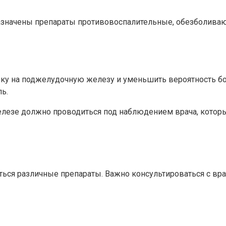
назначены препараты противовоспалительные, обезболива
ку на поджелудочную железу и уменьшить вероятность бо
ь.
елезе должно проводиться под наблюдением врача, котор
ься различные препараты. Важно консультироваться с вра