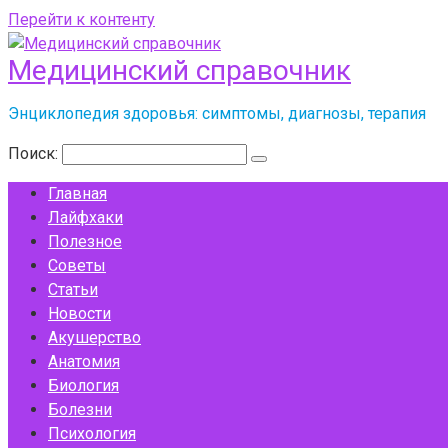
Перейти к контенту
Медицинский справочник
Энциклопедия здоровья: симптомы, диагнозы, терапия
Поиск:
Главная
Лайфхаки
Полезное
Советы
Статьи
Новости
Акушерство
Анатомия
Биология
Болезни
Психология