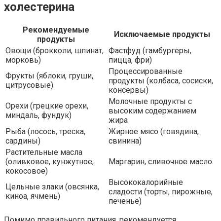
холестерина
Рекомендуемые
Исключаемые продукты
продукты
Овощи (брокколи, шпинат,
Фастфуд (гамбургеры,
морковь)
пицца, фри)
Процессированные
Фрукты (яблоки, груши,
продукты (колбаса, сосиски,
цитрусовые)
консервы)
Молочные продукты с
Орехи (грецкие орехи,
высоким содержанием
миндаль, фундук)
жира
Рыба (лосось, треска,
Жирное мясо (говядина,
сардины)
свинина)
Растительные масла
(оливковое, кунжутное,
Маргарин, сливочное масло
кокосовое)
Высококалорийные
Цельные злаки (овсянка,
сладости (торты, пирожные,
киноа, ячмень)
печенье)
Помимо правильного питания, рекомендуется