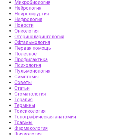
Микробиология
Нейрология
Нейрохирургия
Нефрология
Новости
Онкология
Оториноларингология
Офтальмология
Первая помощь
Полезное
Профилактика
Психология
Пульмонология
Симптомы
Советы
Статьи
Стоматология
Терапия
Термины
Токсикология
Топографическая анатомия
Травмы
Фармакология
Физиология