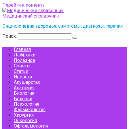
Перейти к контенту
Медицинский справочник
Энциклопедия здоровья: симптомы, диагнозы, терапия
Поиск:
Главная
Лайфхаки
Полезное
Советы
Статьи
Новости
Акушерство
Анатомия
Биология
Болезни
Психология
Фармакология
Хирургия
Онкология
Офтальмология