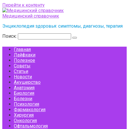
Перейти к контенту
Медицинский справочник
Энциклопедия здоровья: симптомы, диагнозы, терапия
Поиск:
Главная
Лайфхаки
Полезное
Советы
Статьи
Новости
Акушерство
Анатомия
Биология
Болезни
Психология
Фармакология
Хирургия
Онкология
Офтальмология