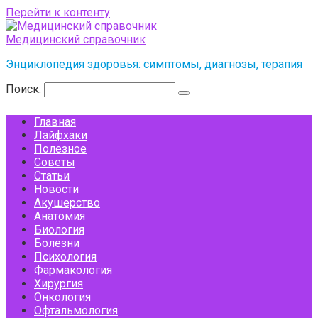
Перейти к контенту
Медицинский справочник
Энциклопедия здоровья: симптомы, диагнозы, терапия
Поиск:
Главная
Лайфхаки
Полезное
Советы
Статьи
Новости
Акушерство
Анатомия
Биология
Болезни
Психология
Фармакология
Хирургия
Онкология
Офтальмология