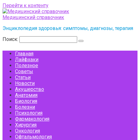
Перейти к контенту
Медицинский справочник
Энциклопедия здоровья: симптомы, диагнозы, терапия
Поиск:
Главная
Лайфхаки
Полезное
Советы
Статьи
Новости
Акушерство
Анатомия
Биология
Болезни
Психология
Фармакология
Хирургия
Онкология
Офтальмология