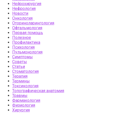
Нейрохирургия
Нефрология
Новости
Онкология
Оториноларингология
Офтальмология
Первая помощь
Полезное
Профилактика
Психология
Пульмонология
Симптомы
Советы
Статьи
Стоматология
Терапия
Термины
Токсикология
Топографическая анатомия
Травмы
Фармакология
Физиология
Хирургия