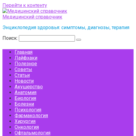
Перейти к контенту
Медицинский справочник
Энциклопедия здоровья: симптомы, диагнозы, терапия
Поиск:
Главная
Лайфхаки
Полезное
Советы
Статьи
Новости
Акушерство
Анатомия
Биология
Болезни
Психология
Фармакология
Хирургия
Онкология
Офтальмология