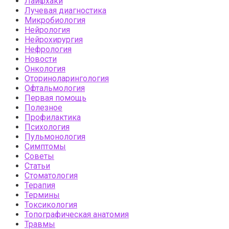
Лайфхаки
Лучевая диагностика
Микробиология
Нейрология
Нейрохирургия
Нефрология
Новости
Онкология
Оториноларингология
Офтальмология
Первая помощь
Полезное
Профилактика
Психология
Пульмонология
Симптомы
Советы
Статьи
Стоматология
Терапия
Термины
Токсикология
Топографическая анатомия
Травмы