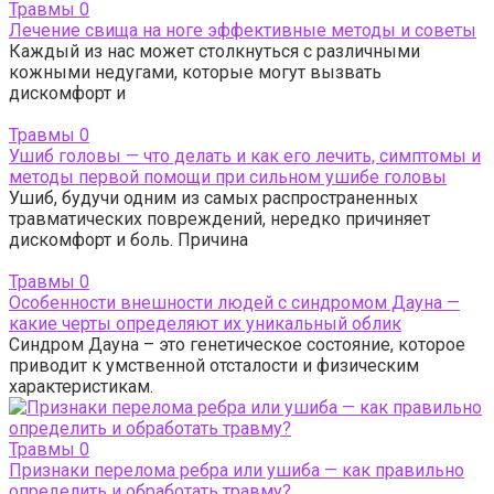
Травмы
0
Лечение свища на ноге эффективные методы и советы
Каждый из нас может столкнуться с различными
кожными недугами, которые могут вызвать
дискомфорт и
Травмы
0
Ушиб головы — что делать и как его лечить, симптомы и
методы первой помощи при сильном ушибе головы
Ушиб, будучи одним из самых распространенных
травматических повреждений, нередко причиняет
дискомфорт и боль. Причина
Травмы
0
Особенности внешности людей с синдромом Дауна —
какие черты определяют их уникальный облик
Синдром Дауна – это генетическое состояние, которое
приводит к умственной отсталости и физическим
характеристикам.
Травмы
0
Признаки перелома ребра или ушиба — как правильно
определить и обработать травму?