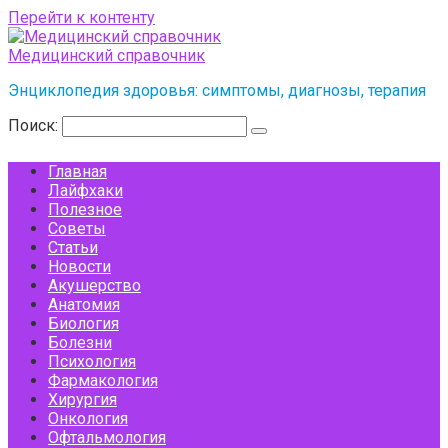
Перейти к контенту
Медицинский справочник
Энциклопедия здоровья: симптомы, диагнозы, терапия
Поиск:
Главная
Лайфхаки
Полезное
Советы
Статьи
Новости
Акушерство
Анатомия
Биология
Болезни
Психология
Фармакология
Хирургия
Онкология
Офтальмология