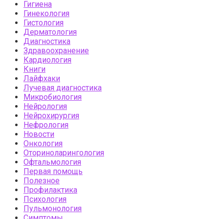
Гигиена
Гинекология
Гистология
Дерматология
Диагностика
Здравоохранение
Кардиология
Книги
Лайфхаки
Лучевая диагностика
Микробиология
Нейрология
Нейрохирургия
Нефрология
Новости
Онкология
Оториноларингология
Офтальмология
Первая помощь
Полезное
Профилактика
Психология
Пульмонология
Симптомы