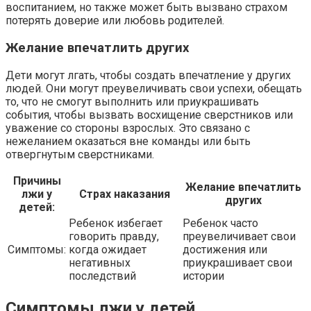
воспитанием, но также может быть вызвано страхом
потерять доверие или любовь родителей.
Желание впечатлить других
Дети могут лгать, чтобы создать впечатление у других
людей. Они могут преувеличивать свои успехи, обещать
то, что не смогут выполнить или приукрашивать
события, чтобы вызвать восхищение сверстников или
уважение со стороны взрослых. Это связано с
нежеланием оказаться вне команды или быть
отвергнутым сверстниками.
Причины
Желание впечатлить
лжи у
Страх наказания
других
детей:
Ребенок избегает
Ребенок часто
говорить правду,
преувеличивает свои
Симптомы:
когда ожидает
достижения или
негативных
приукрашивает свои
последствий
истории
Симптомы лжи у детей