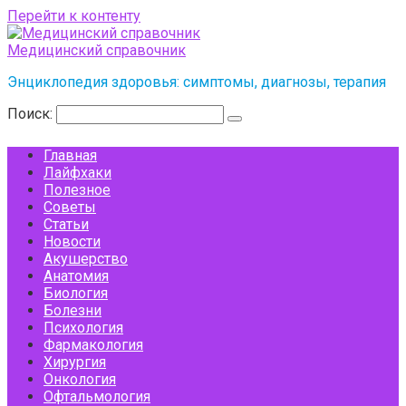
Перейти к контенту
Медицинский справочник
Энциклопедия здоровья: симптомы, диагнозы, терапия
Поиск:
Главная
Лайфхаки
Полезное
Советы
Статьи
Новости
Акушерство
Анатомия
Биология
Болезни
Психология
Фармакология
Хирургия
Онкология
Офтальмология