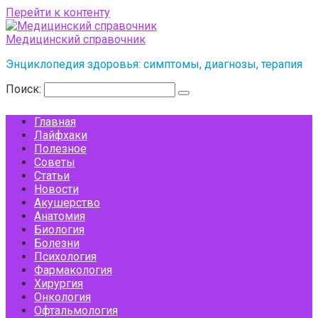
Перейти к контенту
Медицинский справочник
Энциклопедия здоровья: симптомы, диагнозы, терапия
Поиск:
Главная
Лайфхаки
Полезное
Советы
Статьи
Новости
Акушерство
Анатомия
Биология
Болезни
Психология
Фармакология
Хирургия
Онкология
Офтальмология