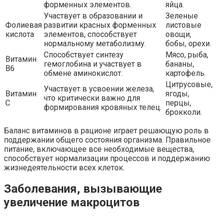
форменных элементов.
яйца.
Участвует в образовании и
Зеленые
Фолиевая
развитии красных форменных
листовые
кислота
элементов, способствует
овощи,
нормальному метаболизму.
бобы, орехи.
Способствует синтезу
Мясо, рыба,
Витамин
гемоглобина и участвует в
бананы,
B6
обмене аминокислот.
картофель.
Цитрусовые,
Участвует в усвоении железа,
Витамин
ягоды,
что критически важно для
C
перцы,
формирования кровяных телец.
брокколи.
Баланс витаминов в рационе играет решающую роль в
поддержании общего состояния организма. Правильное
питание, включающее все необходимые вещества,
способствует нормализации процессов и поддержанию
жизнедеятельности всех клеток.
Заболевания, вызывающие
увеличение макроцитов