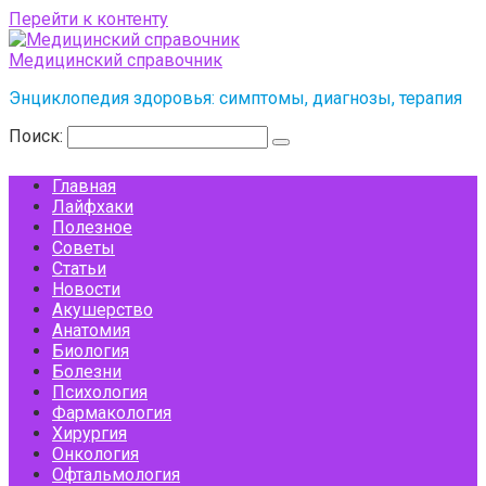
Перейти к контенту
Медицинский справочник
Энциклопедия здоровья: симптомы, диагнозы, терапия
Поиск:
Главная
Лайфхаки
Полезное
Советы
Статьи
Новости
Акушерство
Анатомия
Биология
Болезни
Психология
Фармакология
Хирургия
Онкология
Офтальмология