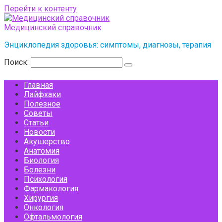
Перейти к контенту
Медицинский справочник
Энциклопедия здоровья: симптомы, диагнозы, терапия
Поиск:
Главная
Лайфхаки
Полезное
Советы
Статьи
Новости
Акушерство
Анатомия
Биология
Болезни
Психология
Фармакология
Хирургия
Онкология
Офтальмология