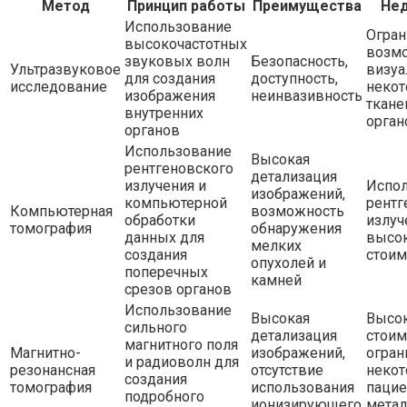
Метод
Принцип работы
Преимущества
Нед
Использование
Огран
высокочастотных
возм
звуковых волн
Безопасность,
Ультразвуковое
визуа
для создания
доступность,
исследование
неко
изображения
неинвазивность
ткане
внутренних
орган
органов
Использование
Высокая
рентгеновского
детализация
излучения и
Испо
изображений,
компьютерной
рентг
Компьютерная
возможность
обработки
излуч
томография
обнаружения
данных для
высо
мелких
создания
стоим
опухолей и
поперечных
камней
срезов органов
Использование
Высокая
Высо
сильного
детализация
стоим
магнитного поля
Магнитно-
изображений,
огран
и радиоволн для
резонансная
отсутствие
неко
создания
томография
использования
пацие
подробного
ионизирующего
мета