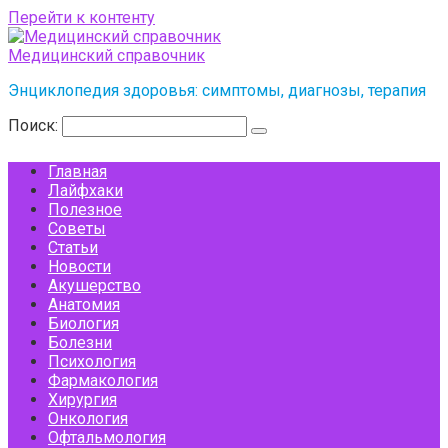
Перейти к контенту
Медицинский справочник
Энциклопедия здоровья: симптомы, диагнозы, терапия
Поиск:
Главная
Лайфхаки
Полезное
Советы
Статьи
Новости
Акушерство
Анатомия
Биология
Болезни
Психология
Фармакология
Хирургия
Онкология
Офтальмология