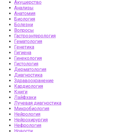
Акушерство
Анализы
Анатомия
Биология
Болезни
Вопросы
Гастроэнтерология
Гематология
Генетика
Гигиена
Гинекология
Гистология
Дерматология
Диагностика
Здравоохранение
Кардиология
Книги
Лайфхаки
Лучевая диагностика
Микробиология
Нейрология
Нейрохирургия
Нефрология
Новости