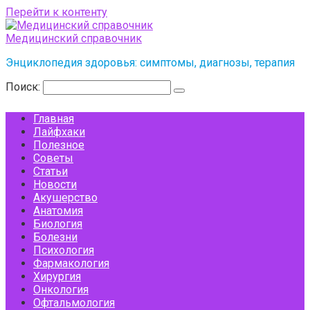
Перейти к контенту
Медицинский справочник
Энциклопедия здоровья: симптомы, диагнозы, терапия
Поиск:
Главная
Лайфхаки
Полезное
Советы
Статьи
Новости
Акушерство
Анатомия
Биология
Болезни
Психология
Фармакология
Хирургия
Онкология
Офтальмология