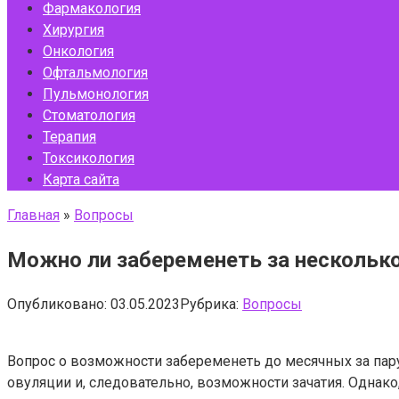
Фармакология
Хирургия
Онкология
Офтальмология
Пульмонология
Стоматология
Терапия
Токсикология
Карта сайта
Главная
»
Вопросы
Можно ли забеременеть за нескольк
Опубликовано:
03.05.2023
Рубрика:
Вопросы
Вопрос о возможности забеременеть до месячных за пар
овуляции и, следовательно, возможности зачатия. Однако,