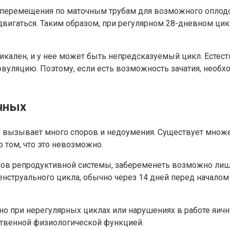
о перемещения по маточным трубам для возможного оплодо
двигаться. Таким образом, при регулярном 28-дневном цик
икален, и у нее может быть непредсказуемый цикл. Естест
уляцию. Поэтому, если есть возможность зачатия, необх
чных
 вызывает много споров и недоумения. Существует множе
 том, что это невозможно.
нов репродуктивной системы, забеременеть возможно лиш
нструального цикла, обычно через 14 дней перед началом
о при нерегулярных циклах или нарушениях в работе яичник
ственной физиологической функцией.