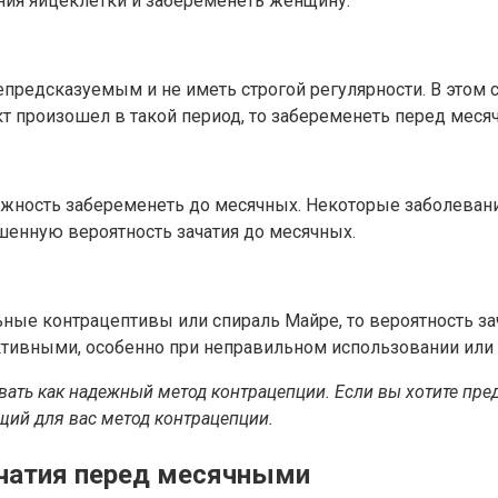
ия яйцеклетки и забеременеть женщину.
редсказуемым и не иметь строгой регулярности. В этом с
акт произошел в такой период, то забеременеть перед ме
ость забеременеть до месячных. Некоторые заболевания 
енную вероятность зачатия до месячных.
ные контрацептивы или спираль Майре, то вероятность за
ктивными, особенно при неправильном использовании или
вать как надежный метод контрацепции. Если вы хотите пре
щий для вас метод контрацепции.
чатия перед месячными