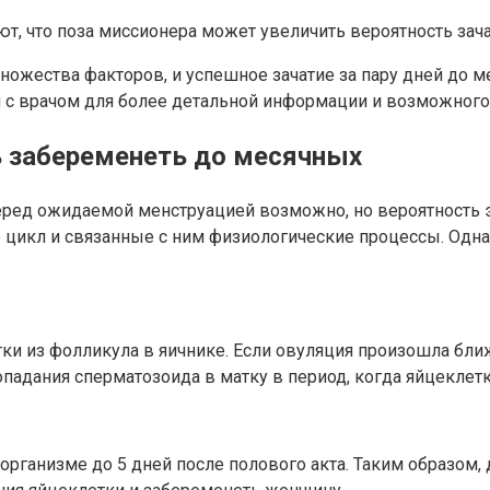
 что поза миссионера может увеличить вероятность зачат
ножества факторов, и успешное зачатие за пару дней до ме
я с врачом для более детальной информации и возможного
 забеременеть до месячных
еред ожидаемой менструацией возможно, но вероятность
е цикл и связанные с ним физиологические процессы. Одн
 из фолликула в яичнике. Если овуляция произошла ближе 
падания сперматозоида в матку в период, когда яйцеклетк
анизме до 5 дней после полового акта. Таким образом, 