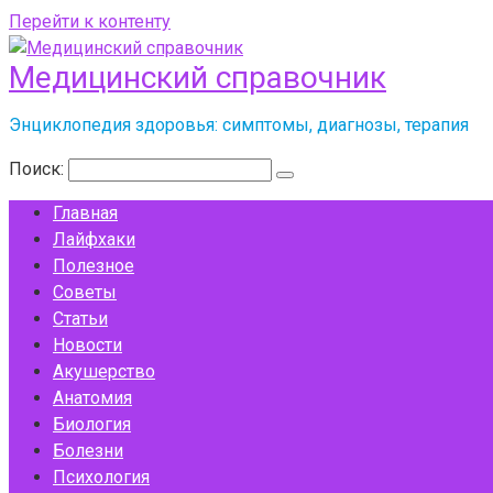
Перейти к контенту
Медицинский справочник
Энциклопедия здоровья: симптомы, диагнозы, терапия
Поиск:
Главная
Лайфхаки
Полезное
Советы
Статьи
Новости
Акушерство
Анатомия
Биология
Болезни
Психология