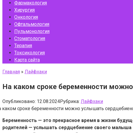
Фармакология
Хирургия
Онкология
Офтальмология
Пульмонология
Стоматология
Терапия
Токсикология
Карта сайта
Главная
»
Лайфхаки
На каком сроке беременности можно
Опубликовано:
12.08.2024
Рубрика:
Лайфхаки
Беременность — это прекрасное время в жизни будуще
родителей — услышать сердцебиение своего малыша в