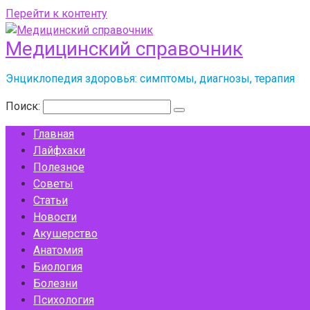
Перейти к контенту
Медицинский справочник
Энциклопедия здоровья: симптомы, диагнозы, терапия
Поиск:
Главная
Лайфхаки
Полезное
Советы
Статьи
Новости
Акушерство
Анатомия
Биология
Болезни
Психология