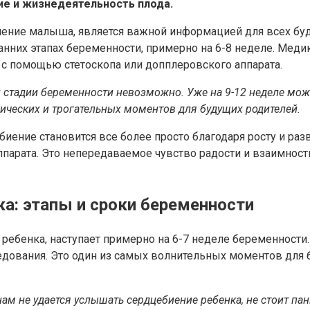
е и жизнедеятельность плода.
иение малыша, является важной информацией для всех бу
анних этапах беременности, примерно на 6-8 неделе. Мед
с помощью стетоскопа или допплеровского аппарата.
ней стадии беременности невозможно. Уже на 9-12 неделе м
гических и трогательных моментов для будущих родителей.
ение становится все более просто благодаря росту и раз
арата. Это непередаваемое чувство радости и взаимности
а: этапы и сроки беременности
ебенка, наступает примерно на 6-7 неделе беременности. 
ования. Это один из самых волнительных моментов для бу
ам не удается услышать сердцебиение ребенка, не стоит па