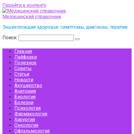
Перейти к контенту
Медицинский справочник
Энциклопедия здоровья: симптомы, диагнозы, терапия
Поиск:
Главная
Лайфхаки
Полезное
Советы
Статьи
Новости
Акушерство
Анатомия
Биология
Болезни
Психология
Фармакология
Хирургия
Онкология
Офтальмология