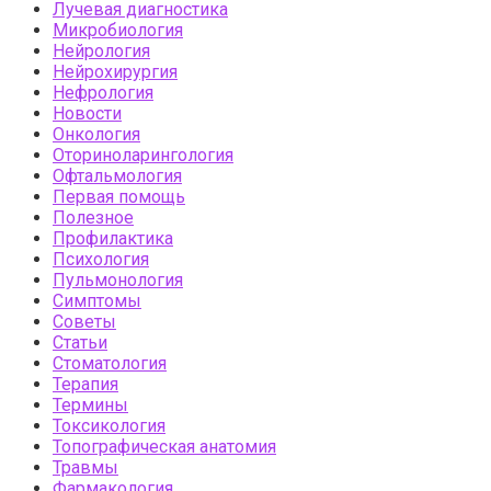
Лучевая диагностика
Микробиология
Нейрология
Нейрохирургия
Нефрология
Новости
Онкология
Оториноларингология
Офтальмология
Первая помощь
Полезное
Профилактика
Психология
Пульмонология
Симптомы
Советы
Статьи
Стоматология
Терапия
Термины
Токсикология
Топографическая анатомия
Травмы
Фармакология