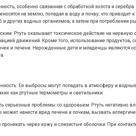
сть, особенно связанная с обработкой золота и серебра. 
осятся на землю, попадая в воду и почву, что приводит 
б и других водных организмов, а затем при потреблении р
еским. Ртуть оказывает токсическое действие на нервную
ацией движений. Кроме того, использование продуктов, 
чек и печени. Нерожденные дети и младенцы являются о
а.
ность. Ее выбросы могут попадать в атмосферу и водные 
таких как ртутные термометры и светильники.
ть серьезные проблемы со здоровьем. Ртуть негативно в
 может нанести вред печени и почкам, вызвать аллергиче
и проникать через кожу и слизистые оболочки. При контак