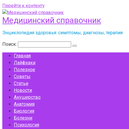
Перейти к контенту
Медицинский справочник
Энциклопедия здоровья: симптомы, диагнозы, терапия
Поиск:
Главная
Лайфхаки
Полезное
Советы
Статьи
Новости
Акушерство
Анатомия
Биология
Болезни
Психология