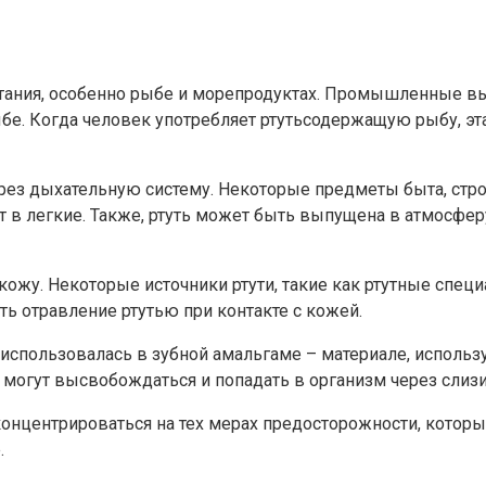
итания, особенно рыбе и морепродуктах. Промышленные вы
е. Когда человек употребляет ртутьсодержащую рыбу, эта
ерез дыхательную систему. Некоторые предметы быта, ст
 в легкие. Также, ртуть может быть выпущена в атмосферу
 кожу. Некоторые источники ртути, такие как ртутные сп
ь отравление ртутью при контакте с кожей.
использовалась в зубной амальгаме – материале, исполь
могут высвобождаться и попадать в организм через слизи
концентрироваться на тех мерах предосторожности, которы
.