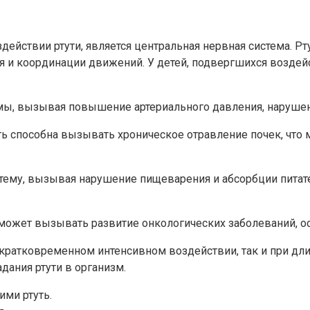
действии ртути, является центральная нервная система. Р
я и координации движений. У детей, подвергшихся воздейс
емы, вызывая повышение артериального давления, нарушен
уть способна вызывать хроническое отравление почек, что
тему, вызывая нарушение пищеварения и абсорбции питат
может вызывать развитие онкологических заболеваний, ос
и кратковременном интенсивном воздействии, так и при д
ания ртути в организм.
ими ртуть.