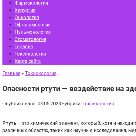
Фармакология
Хирургия
Онкология
Офтальмология
Пульмонология
Стоматология
Терапия
Токсикология
Карта сайта
Главная
»
Токсикология
Опасности ртути — воздействие на з
Опубликовано:
03.05.2023
Рубрика:
Токсикология
Ртуть
– это химический элемент, который, хотя и наход
различных областях, таких как научные исследования, м