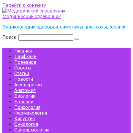
Перейти к контенту
Медицинский справочник
Энциклопедия здоровья: симптомы, диагнозы, терапия
Поиск:
Главная
Лайфхаки
Полезное
Советы
Статьи
Новости
Акушерство
Анатомия
Биология
Болезни
Психология
Фармакология
Хирургия
Онкология
Офтальмология