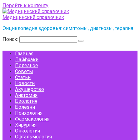
Перейти к контенту
Медицинский справочник
Энциклопедия здоровья: симптомы, диагнозы, терапия
Поиск:
Главная
Лайфхаки
Полезное
Советы
Статьи
Новости
Акушерство
Анатомия
Биология
Болезни
Психология
Фармакология
Хирургия
Онкология
Офтальмология